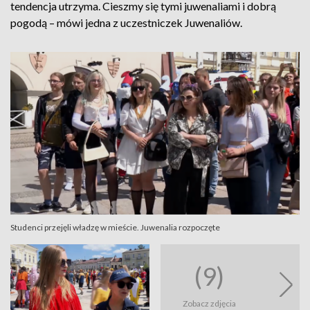
tendencja utrzyma. Cieszmy się tymi juwenaliami i dobrą
pogodą – mówi jedna z uczestniczek Juwenaliów.
Studenci przejęli władzę w mieście. Juwenalia rozpoczęte
(9)
Zobacz zdjęcia