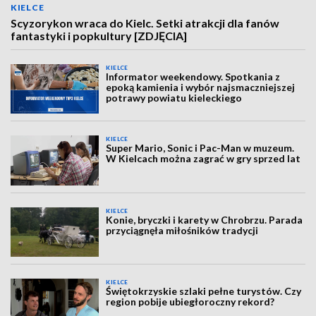
KIELCE
Scyzorykon wraca do Kielc. Setki atrakcji dla fanów
fantastyki i popkultury [ZDJĘCIA]
KIELCE
Informator weekendowy. Spotkania z
epoką kamienia i wybór najsmaczniejszej
potrawy powiatu kieleckiego
KIELCE
Super Mario, Sonic i Pac-Man w muzeum.
W Kielcach można zagrać w gry sprzed lat
KIELCE
Konie, bryczki i karety w Chrobrzu. Parada
przyciągnęła miłośników tradycji
KIELCE
Świętokrzyskie szlaki pełne turystów. Czy
region pobije ubiegłoroczny rekord?