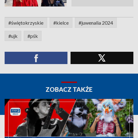
#świętokrzyskie
#kielce
#juwenalia 2024
#ujk
#pśk
ZOBACZ TAKŻE