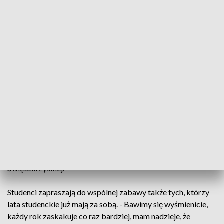
działamy w Kielcach. Tego jak to wszystko funkcjonuje na
naszych uczelniach. To nagroda – uważa Sylwia Nawrot,
przewodnicząca Uczelnianej Rady Samorządu Studentów
UJK w Kielcach. - Mam nadzieję, że studenci przy tej pięknej
pogodzie dobrze wykorzystają czas, by wzmocnić się przed
czekającą ich sesją – komentowała Agata Wojda,
prezydentka Kielc.
Zabawy nie będzie brakować, m.in. jutro, w amfiteatrze na
Kadzielni odbędzie się finałowy koncert organizowany przez
Politechnikę Świętokrzyską. - Na koncercie wystąpią Fukaj,
PRO8L3M, Kukon, Kizo. U nas będzie najgłośniej –
zapowiada Adrian Resztak, z-ca przewodniczącej
Uczelnianej Rady Samorządu Studentów Politechniki
Świętokrzyskiej.
Studenci zapraszają do wspólnej zabawy także tych, którzy
lata studenckie już mają za sobą. - Bawimy się wyśmienicie,
każdy rok zaskakuje co raz bardziej, mam nadzieje, że