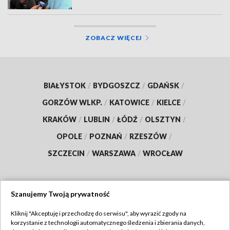
ZOBACZ WIĘCEJ
BIAŁYSTOK
/
BYDGOSZCZ
/
GDAŃSK
/
GORZÓW WLKP.
/
KATOWICE
/
KIELCE
/
KRAKÓW
/
LUBLIN
/
ŁÓDŹ
/
OLSZTYN
/
OPOLE
/
POZNAŃ
/
RZESZÓW
/
SZCZECIN
/
WARSZAWA
/
WROCŁAW
Szanujemy Twoją prywatność
Dołącz do nas:
Kliknij "Akceptuję i przechodzę do serwisu", aby wyrazić zgody na
korzystanie z technologii automatycznego śledzenia i zbierania danych,
TVP