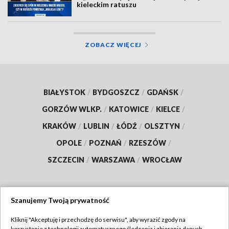
kieleckim ratuszu
ZOBACZ WIĘCEJ
BIAŁYSTOK
/
BYDGOSZCZ
/
GDAŃSK
/
GORZÓW WLKP.
/
KATOWICE
/
KIELCE
/
KRAKÓW
/
LUBLIN
/
ŁÓDŹ
/
OLSZTYN
/
OPOLE
/
POZNAŃ
/
RZESZÓW
/
SZCZECIN
/
WARSZAWA
/
WROCŁAW
Szanujemy Twoją prywatność
Dołącz do nas:
Kliknij "Akceptuję i przechodzę do serwisu", aby wyrazić zgody na
korzystanie z technologii automatycznego śledzenia i zbierania danych,