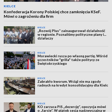
KIELCE
Konfederacja Korony Polskiej chce zamknięcia KSeF.
Mówi o zagrożeniu dla firm
KIELCE
„Rozwój Plus” zainaugurował działalność
w regionie. Poznaliśmy polityczne plany i...
działaczy
KIELCE
Morawiecki rusza po własną partię. Wśród
uczestników "grilla" także politycy ze
Świętokrzyskiego
KIELCE
Zabrakło kworum. Wciąż nie ma zgody
radnych na kredyt konsolidacyjny dla Kielc
KIELCE
KO zarzuca PiS „dezercję”, opozycja mówi
o „farsie”. W piątek sesja nadzwyczajna w