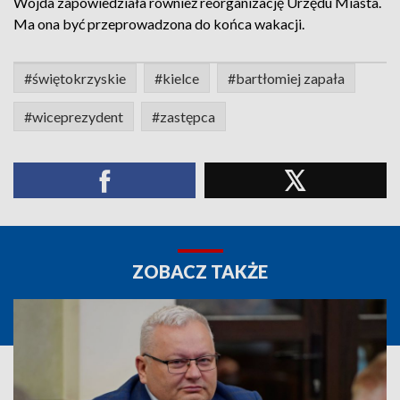
Wojda zapowiedziała również reorganizację Urzędu Miasta.
Ma ona być przeprowadzona do końca wakacji.
#świętokrzyskie
#kielce
#bartłomiej zapała
#wiceprezydent
#zastępca
ZOBACZ TAKŻE