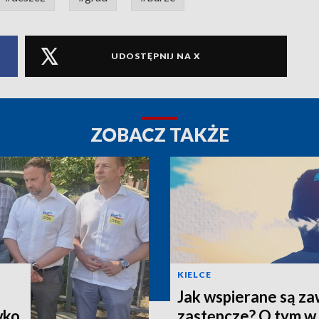
UDOSTĘPNIJ NA X
ZOBACZ TAKŻE
KIELCE
Jak wspierane są z
wko
zastępcze? O tym w