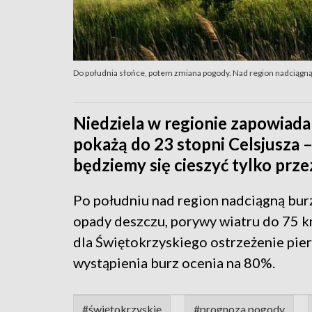
Do południa słońce, potem zmiana pogody. Nad region nadciągną
Niedziela w regionie zapowiada
pokażą do 23 stopni Celsjusza 
będziemy się cieszyć tylko prze
Po południu nad region nadciągną bur
opady deszczu, porywy wiatru do 75 k
dla Świętokrzyskiego ostrzeżenie pi
wystąpienia burz ocenia na 80%.
#świętokrzyskie
#prognoza pogody