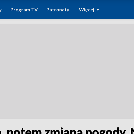
y
Program TV
Patronaty
Więcej
e, potem zmiana pogody. 