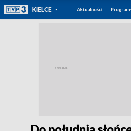
POWRÓT DO
KIELCE
Aktualności
Program
TVP REGIONY
Do południa słońc