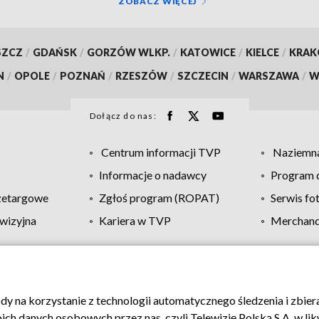
ZOBACZ WIĘCEJ
SZCZ
/
GDAŃSK
/
GORZÓW WLKP.
/
KATOWICE
/
KIELCE
/
KRA
N
/
OPOLE
/
POZNAŃ
/
RZESZÓW
/
SZCZECIN
/
WARSZAWA
/
W
Dołącz do nas:
Centrum informacji TVP
Naziemna
Informacje o nadawcy
Program d
zetargowe
Zgłoś program (ROPAT)
Serwis fo
wizyjna
Kariera w TVP
Merchandi
Polityka prywatności
Moje zgody
Pomoc
Biuro re
ody na korzystanie z technologii automatycznego śledzenia i zbie
 danych osobowych przez nas, czyli Telewizję Polską S.A. w likw