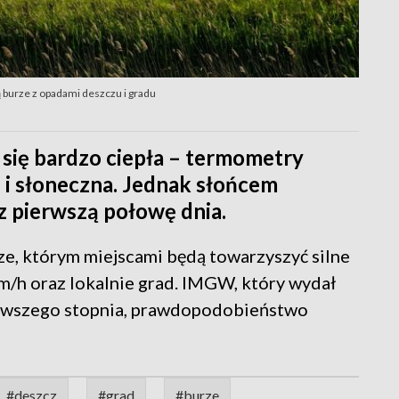
 burze z opadami deszczu i gradu
 się bardzo ciepła – termometry
– i słoneczna. Jednak słońcem
z pierwszą połowę dnia.
ze, którym miejscami będą towarzyszyć silne
m/h oraz lokalnie grad. IMGW, który wydał
erwszego stopnia, prawdopodobieństwo
#deszcz
#grad
#burze