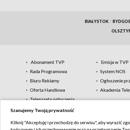
BIAŁYSTOK
/
BYDGO
OLSZTY
Abonament TVP
Emisja w TVP
Rada Programowa
System NOS
Biuro Reklamy
Ogłoszenie pr
Oferta Handlowa
Akademia Tele
Telegazeta ogłoszenia
Szanujemy Twoją prywatność
Regulamin TVP
Kliknij "Akceptuję i przechodzę do serwisu", aby wyrazić zg
końcowym i ich przechowywanie oraz na przetwarzanie Twoich