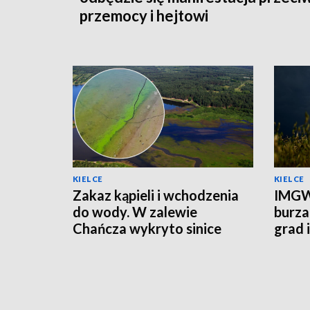
przemocy i hejtowi
KIELCE
KIELCE
Zakaz kąpieli i wchodzenia
IMGW
do wody. W zalewie
burza
Chańcza wykryto sinice
grad 
prądu