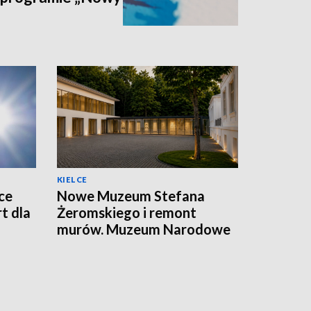
KIELCE
ce
Nowe Muzeum Stefana
t dla
Żeromskiego i remont
murów. Muzeum Narodowe
realizuje dwie duże
inwestycje