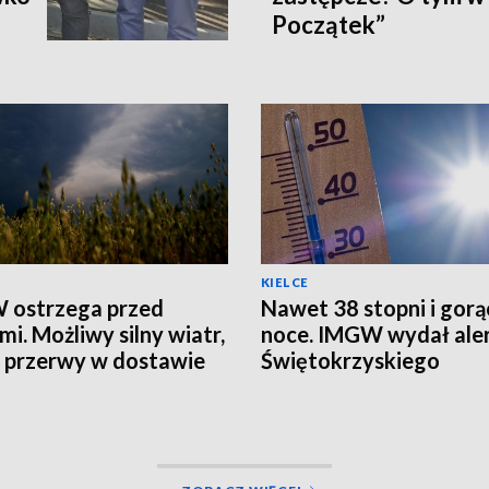
Początek”
KIELCE
 ostrzega przed
Nawet 38 stopni i gorą
mi. Możliwy silny wiatr,
noce. IMGW wydał aler
i przerwy w dostawie
Świętokrzyskiego