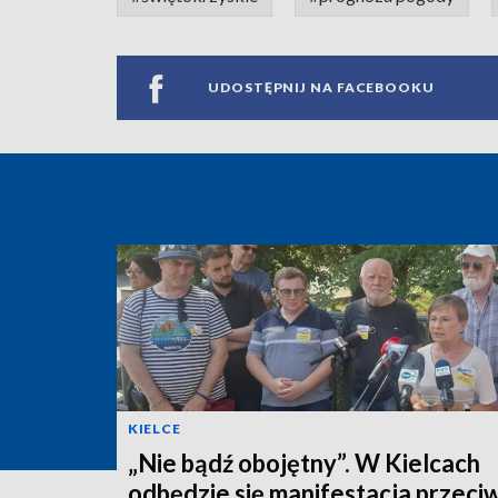
UDOSTĘPNIJ NA FACEBOOKU
KIELCE
„Nie bądź obojętny”. W Kielcach
odbędzie się manifestacja przeci