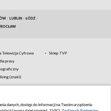
KÓW
/
LUBLIN
/
ŁÓDŹ
/
ROCŁAW
 Telewizja Cyfrowa
Sklep TVP
la prasy
tograficzny
sing (znaki)
klamy
Kontakt
rania danych, dostęp do informacji na Twoim urządzeniu
idacji (zwaną dalej również „TVP”),
Zaufanych Partnerów