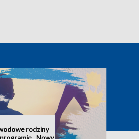
awodowe rodziny
 programie „Nowy