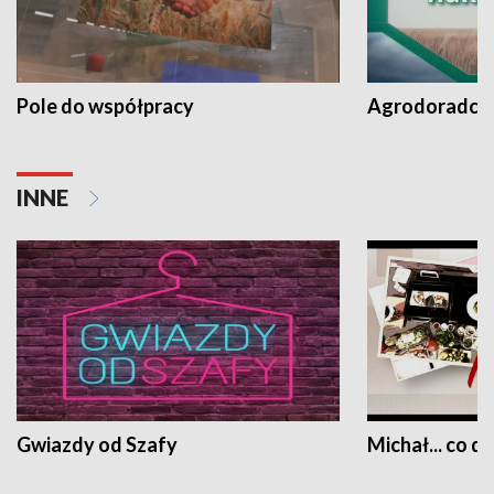
Pole do współpracy
Agrodoradcy 
INNE
Gwiazdy od Szafy
Michał... co dz