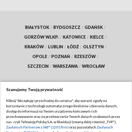
BIAŁYSTOK
/
BYDGOSZCZ
/
GDAŃSK
/
GORZÓW WLKP.
/
KATOWICE
/
KIELCE
/
KRAKÓW
/
LUBLIN
/
ŁÓDŹ
/
OLSZTYN
/
OPOLE
/
POZNAŃ
/
RZESZÓW
/
SZCZECIN
/
WARSZAWA
/
WROCŁAW
Szanujemy Twoją prywatność
Dołącz do nas:
Kliknij "Akceptuję i przechodzę do serwisu", aby wyrazić zgody na
korzystanie z technologii automatycznego śledzenia i zbierania danych,
TVP
dostęp do informacji na Twoim urządzeniu końcowym i ich
Abonament TVP
przechowywanie oraz na przetwarzanie Twoich danych osobowych przez
Regulamin TVP
nas, czyli Telewizję Polską S.A. w likwidacji (zwaną dalej również „TVP”),
Emisja w TVP
Zaufanych Partnerów z IAB* (1201 firm)
oraz pozostałych
Zaufanych
Polityka prywatności