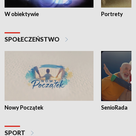
W obiektywie
Portrety
SPOŁECZEŃSTWO
Nowy Początek
SenioRada
SPORT