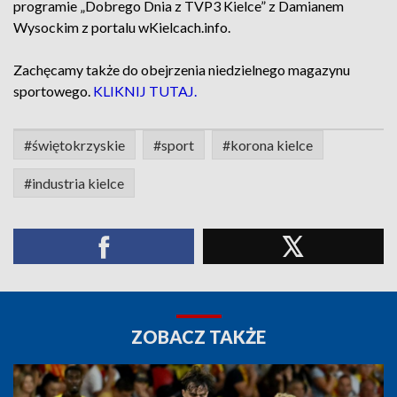
programie „Dobrego Dnia z TVP3 Kielce” z Damianem
Wysockim z portalu wKielcach.info.
Zachęcamy także do obejrzenia niedzielnego magazynu
sportowego.
KLIKNIJ TUTAJ.
#świętokrzyskie
#sport
#korona kielce
#industria kielce
ZOBACZ TAKŻE