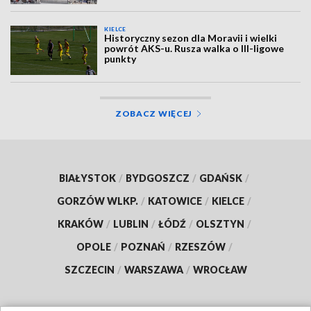
KIELCE
Historyczny sezon dla Moravii i wielki
powrót AKS-u. Rusza walka o III-ligowe
punkty
ZOBACZ WIĘCEJ
BIAŁYSTOK
/
BYDGOSZCZ
/
GDAŃSK
/
GORZÓW WLKP.
/
KATOWICE
/
KIELCE
/
KRAKÓW
/
LUBLIN
/
ŁÓDŹ
/
OLSZTYN
/
OPOLE
/
POZNAŃ
/
RZESZÓW
/
SZCZECIN
/
WARSZAWA
/
WROCŁAW