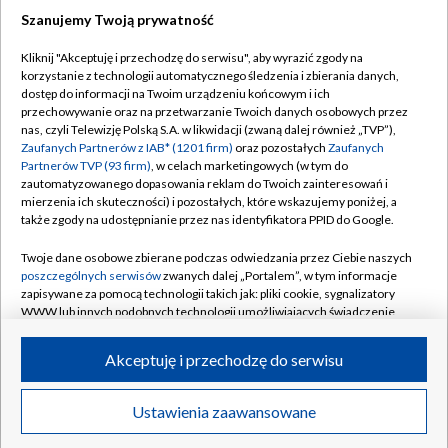
Szanujemy Twoją prywatność
Dołącz do nas:
Kliknij "Akceptuję i przechodzę do serwisu", aby wyrazić zgody na
korzystanie z technologii automatycznego śledzenia i zbierania danych,
TVP
dostęp do informacji na Twoim urządzeniu końcowym i ich
Abonament TVP
przechowywanie oraz na przetwarzanie Twoich danych osobowych przez
Regulamin TVP
nas, czyli Telewizję Polską S.A. w likwidacji (zwaną dalej również „TVP”),
Emisja w TVP
Polityka prywatności
Zaufanych Partnerów z IAB* (1201 firm)
oraz pozostałych
Zaufanych
Partnerów TVP (93 firm)
, w celach marketingowych (w tym do
Centrum informacji TVP
Moje zgody
zautomatyzowanego dopasowania reklam do Twoich zainteresowań i
mierzenia ich skuteczności) i pozostałych, które wskazujemy poniżej, a
Naziemna Telewizja Cyfrowa
Pomoc
także zgody na udostępnianie przez nas identyfikatora PPID do Google.
Sklep TVP
Biuro reklamy
Twoje dane osobowe zbierane podczas odwiedzania przez Ciebie naszych
Rada Programowa
Kontakt
poszczególnych serwisów
zwanych dalej „Portalem”, w tym informacje
zapisywane za pomocą technologii takich jak: pliki cookie, sygnalizatory
System NOS
WWW lub innych podobnych technologii umożliwiających świadczenie
dopasowanych i bezpiecznych usług, personalizację treści oraz reklam,
Informacje o nadawcy
Kanały
udostępnianie funkcji mediów społecznościowych oraz analizowanie
Akceptuję i przechodzę do serwisu
ruchu w Internecie.
Program dla prasy
©2026 Telewizja Polska S.A. w likwidacji
Biuro Reklamy
Twoje dane osobowe zbierane podczas odwiedzania przez Ciebie
Ustawienia zaawansowane
poszczególnych serwisów
na Portalu, takie jak adresy IP, identyfikatory
Ogłoszenie przetargowe
Twoich urządzeń końcowych i identyfikatory plików cookie, informacje o