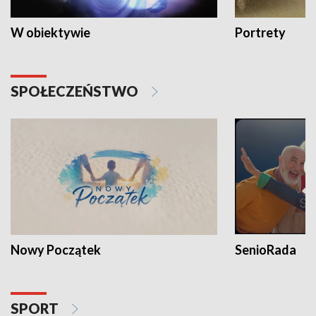
W obiektywie
Portrety
SPOŁECZEŃSTWO
Nowy Początek
SenioRada
SPORT