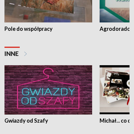
Pole do współpracy
Agrodoradcy 
INNE
Gwiazdy od Szafy
Michał... co dz