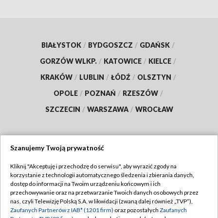
BIAŁYSTOK
/
BYDGOSZCZ
/
GDAŃSK
/
GORZÓW WLKP.
/
KATOWICE
/
KIELCE
/
KRAKÓW
/
LUBLIN
/
ŁÓDŹ
/
OLSZTYN
/
OPOLE
/
POZNAŃ
/
RZESZÓW
/
SZCZECIN
/
WARSZAWA
/
WROCŁAW
Szanujemy Twoją prywatność
Dołącz do nas:
Kliknij "Akceptuję i przechodzę do serwisu", aby wyrazić zgody na
korzystanie z technologii automatycznego śledzenia i zbierania danych,
TVP
dostęp do informacji na Twoim urządzeniu końcowym i ich
Abonament TVP
przechowywanie oraz na przetwarzanie Twoich danych osobowych przez
Regulamin TVP
nas, czyli Telewizję Polską S.A. w likwidacji (zwaną dalej również „TVP”),
Emisja w TVP
Zaufanych Partnerów z IAB* (1201 firm)
oraz pozostałych
Zaufanych
Polityka prywatności