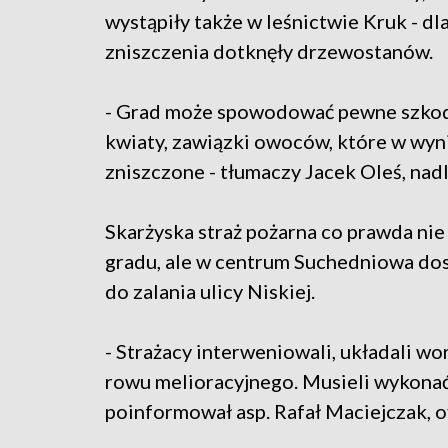
wystąpiły także w leśnictwie Kruk - d
zniszczenia dotknęły drzewostanów.
- Grad może spowodować pewne szkody
kwiaty, zawiązki owoców, które w wyn
zniszczone - tłumaczy Jacek Oleś, na
Skarżyska straż pożarna co prawda ni
gradu, ale w centrum Suchedniowa do
do zalania ulicy Niskiej.
- Strażacy interweniowali, układali w
rowu melioracyjnego. Musieli wykona
poinformował asp. Rafał Maciejczak, 