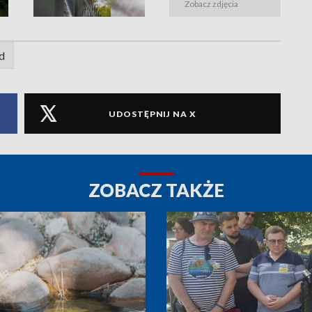
Zobacz zdjęcia
d
UDOSTĘPNIJ NA X
ZOBACZ TAKŻE