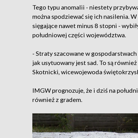
Tego typu anomalii - niestety przyby
można spodziewać się ich nasilenia. W
sięgające nawet minus 8 stopni - wybi
południowej części województwa.
- Straty szacowane w gospodarstwach s
jak usytuowany jest sad. To są równie
Skotnicki, wicewojewoda świętokrzys
IMGW prognozuje, że i dziś na połudn
również z gradem.