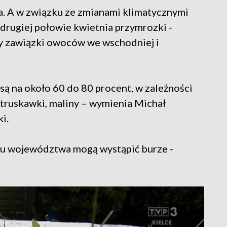
wa. A w związku ze zmianami klimatycznymi
 drugiej połowie kwietnia przymrozki -
ły zawiązki owoców we wschodniej i
ą na około 60 do 80 procent, w zależności
ż truskawki, maliny – wymienia Michał
ki.
iu województwa mogą wystąpić burze -