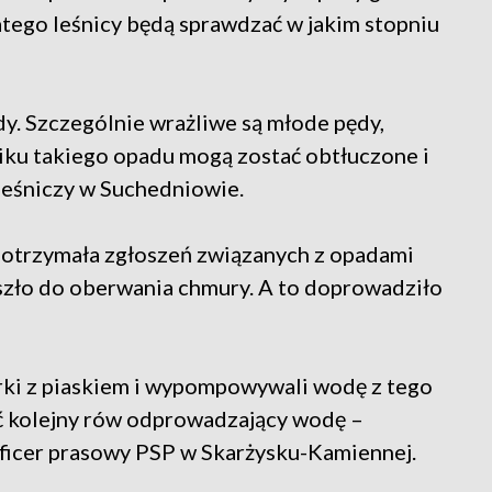
latego leśnicy będą sprawdzać w jakim stopniu
. Szczególnie wrażliwe są młode pędy,
iku takiego opadu mogą zostać obtłuczone i
dleśniczy w Suchedniowie.
e otrzymała zgłoszeń związanych z opadami
szło do oberwania chmury. A to doprowadziło
orki z piaskiem i wypompowywali wodę z tego
ć kolejny rów odprowadzający wodę –
oficer prasowy PSP w Skarżysku-Kamiennej.