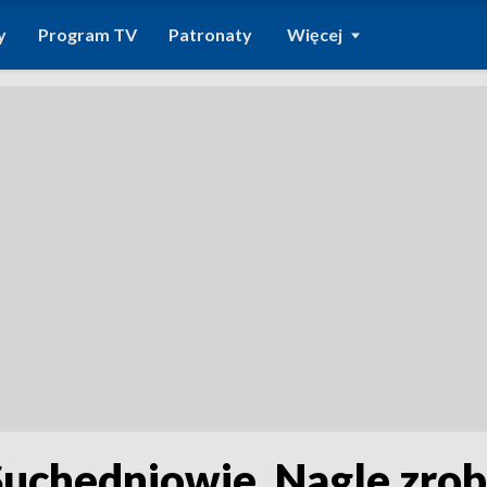
y
Program TV
Patronaty
Więcej
uchedniowie. Nagle zrobi