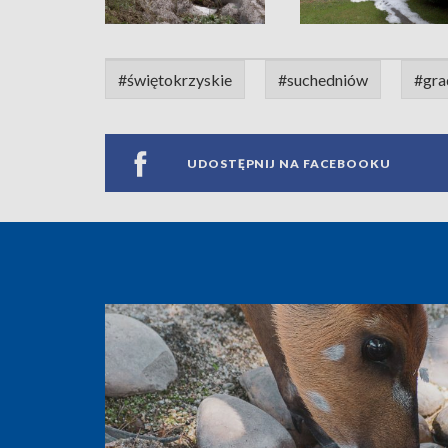
#świętokrzyskie
#suchedniów
#gra
UDOSTĘPNIJ NA FACEBOOKU