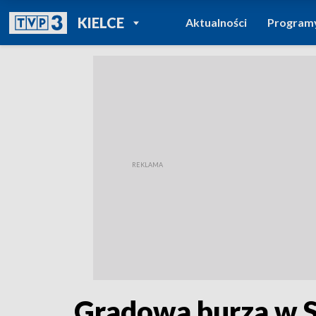
POWRÓT DO
KIELCE
Aktualności
Program
TVP REGIONY
Gradowa burza w S