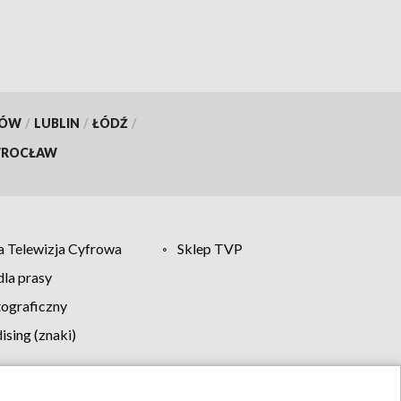
KÓW
/
LUBLIN
/
ŁÓDŹ
/
ROCŁAW
 Telewizja Cyfrowa
Sklep TVP
la prasy
tograficzny
sing (znaki)