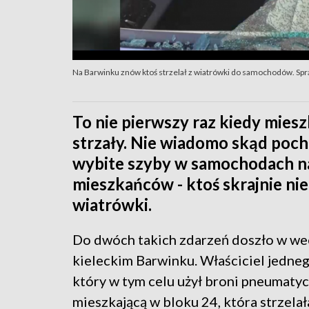
Na Barwinku znów ktoś strzelał z wiatrówki do samochodów. Spra
To nie pierwszy raz kiedy miesz
strzały. Nie wiadomo skąd pocho
wybite szyby w samochodach n
mieszkańców - ktoś skrajnie nie
wiatrówki.
Do dwóch takich zdarzeń doszło w we
kieleckim Barwinku. Właściciel jednego
który w tym celu użył broni pneumaty
mieszkającą w bloku 24, która strzelał