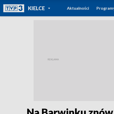
POWRÓT DO
KIELCE
Aktualności
Program
TVP REGIONY
Na Barwinku znów 