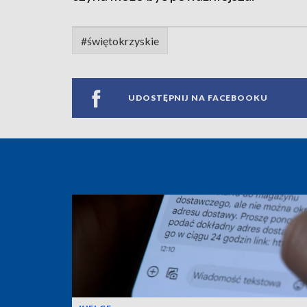
#świętokrzyskie
UDOSTĘPNIJ NA FACEBOOKU