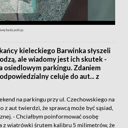
wę bada policja
kańcy kieleckiego Barwinka słyszeli
dzą, ale wiadomy jest ich skutek -
a osiedlowym parkingu. Zdaniem
odpowiedzialny celuje do aut... z
ekend na parkingu przy ul. Czechowskiego na
 z aut twierdzi, że sprawcą może być sąsiad,
cznej. - Chciałbym poinformować osobę
a z wiatrówki śrutem kalibru 5 milimetrów, że