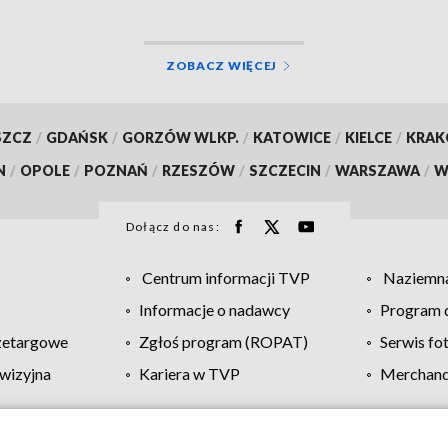
ZOBACZ WIĘCEJ
SZCZ
/
GDAŃSK
/
GORZÓW WLKP.
/
KATOWICE
/
KIELCE
/
KRA
N
/
OPOLE
/
POZNAŃ
/
RZESZÓW
/
SZCZECIN
/
WARSZAWA
/
W
Dołącz do nas:
Centrum informacji TVP
Naziemna
Informacje o nadawcy
Program d
zetargowe
Zgłoś program (ROPAT)
Serwis fo
wizyjna
Kariera w TVP
Merchandi