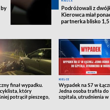
KIELCE
 by
Podróżowali z dwójk
Kierowca miał ponad
partnerka blisko 1,5
KIELCE
czny finał wypadku.
Wypadek na S7 w Łączn
yklista, który
Jedna osoba trafiła do
niej potrącił pieszego,
szpitala, utrudnienia w
 w szpitalu