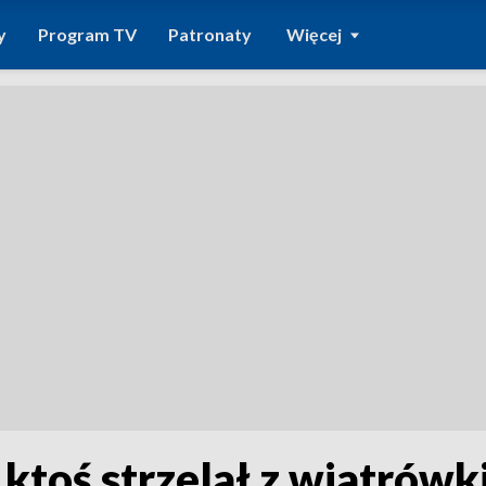
y
Program TV
Patronaty
Więcej
ktoś strzelał z wiatrów