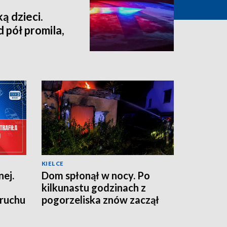
ą dzieci.
 pół promila,
KIELCE
ej.
Dom spłonął w nocy. Po
kilkunastu godzinach z
 ruchu
pogorzeliska znów zaczął
wydobywać się dym