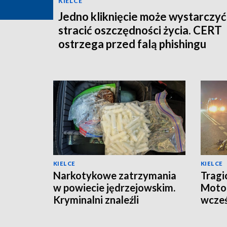
KIELCE
Jedno kliknięcie może wystarczyć
stracić oszczędności życia. CERT
ostrzega przed falą phishingu
KIELCE
KIELCE
Narkotykowe zatrzymania
Tragi
w powiecie jędrzejowskim.
Motoc
Kryminalni znaleźli
wcześ
amfetaminę, marihuanę i 3-
zmarł
CMC