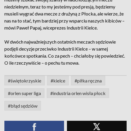
niedzielnym, teraz to my jesteśmy pod presją, będziemy
musieli wygrać dwa mecze z drużyną z Płocka, ale wierze, że
nas na to stać, tym bardziej przy wsparciu naszych kibiców –
mówi Paweł Papaj, wiceprezes Industrii Kielce.
W dwóch najważniejszych ostatnich meczach sędziowie
podjęli decyzje przeciwko Industrii Kielce – w samej
końcówce spotkania. Co za pech – chciałoby się powiedzieć.
O ile rzeczywiście – o pechu tu mowa.
#świętokrzyskie
#kielce
#piłka ręczna
#orlen super liga
#industria orlen wisła płock
#błąd sędziów