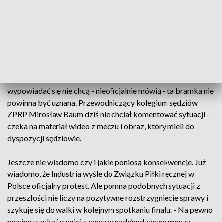
Przepisy gry w piłkę ręczna mówią wyraźnie: "W czasie
wykonywania rzutu, za wyjątkiem rzutu od bramki, zawodnik
musi dotykać stale podłoża co najmniej częścią stopy.
Zezwala się natomiast na podniesienie i ponowne
postawienie drugiej nogi”.
- Sędziowie ligowi, z którymi rozmawialiśmy oficjalnie
wypowiadać się nie chcą - nieoficjalnie mówią - ta bramka nie
powinna być uznana. Przewodniczący kolegium sędziów
ZPRP Mirosław Baum dziś nie chciał komentować sytuacji -
czeka na materiał wideo z meczu i obraz, który mieli do
dyspozycji sędziowie.
Jeszcze nie wiadomo czy i jakie poniosą konsekwencje. Już
wiadomo, że Industria wyśle do Związku Piłki ręcznej w
Polsce oficjalny protest. Ale pomna podobnych sytuacji z
przeszłości nie liczy na pozytywne rozstrzygniecie sprawy i
szykuje się do walki w kolejnym spotkaniu finału. - Na pewno
musimy szukać swojej szansy w nadchodzącym meczu