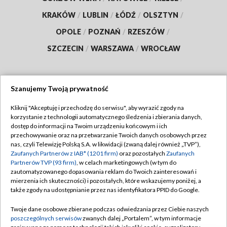
KRAKÓW
/
LUBLIN
/
ŁÓDŹ
/
OLSZTYN
/
OPOLE
/
POZNAŃ
/
RZESZÓW
/
SZCZECIN
/
WARSZAWA
/
WROCŁAW
Szanujemy Twoją prywatność
Dołącz do nas:
Kliknij "Akceptuję i przechodzę do serwisu", aby wyrazić zgody na
korzystanie z technologii automatycznego śledzenia i zbierania danych,
TVP
dostęp do informacji na Twoim urządzeniu końcowym i ich
Abonament TVP
przechowywanie oraz na przetwarzanie Twoich danych osobowych przez
Regulamin TVP
nas, czyli Telewizję Polską S.A. w likwidacji (zwaną dalej również „TVP”),
Emisja w TVP
Polityka prywatności
Zaufanych Partnerów z IAB* (1201 firm)
oraz pozostałych
Zaufanych
Partnerów TVP (93 firm)
, w celach marketingowych (w tym do
Centrum informacji TVP
Moje zgody
zautomatyzowanego dopasowania reklam do Twoich zainteresowań i
mierzenia ich skuteczności) i pozostałych, które wskazujemy poniżej, a
Naziemna Telewizja Cyfrowa
Pomoc
także zgody na udostępnianie przez nas identyfikatora PPID do Google.
Sklep TVP
Biuro reklamy
Twoje dane osobowe zbierane podczas odwiedzania przez Ciebie naszych
Rada Programowa
Kontakt
poszczególnych serwisów
zwanych dalej „Portalem”, w tym informacje