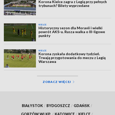
Korona Kielce zagra z Legią przy pełnych
trybunach? Bilety wyprzedane
KIELCE
Historyczny sezon dla Moravii i wielki
powrót AKS-u. Rusza walka o III-ligowe
punkty
KIELCE
Korona zyskała dodatkowy tydzień.
Trwają przygotowania do meczu z Legią
Warszawa
ZOBACZ WIĘCEJ
BIAŁYSTOK
/
BYDGOSZCZ
/
GDAŃSK
/
GORZÓW WLKP.
/
KATOWICE
/
KIELCE
/