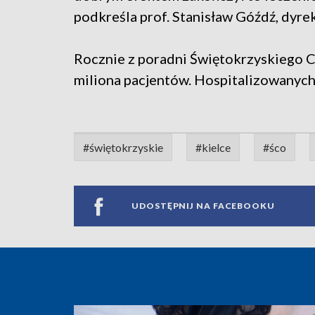
podkreśla prof. Stanisław Góźdź, dyr
Rocznie z poradni Świętokrzyskiego 
miliona pacjentów. Hospitalizowanych 
#świętokrzyskie
#kielce
#śco
UDOSTĘPNIJ NA FACEBOOKU