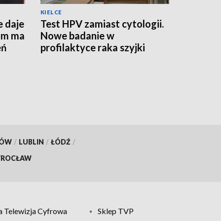
KIELCE
e daje
Test HPV zamiast cytologii.
am ma
Nowe badanie w
eń
profilaktyce raka szyjki
macicy
KÓW
/
LUBLIN
/
ŁÓDŹ
/
ROCŁAW
 Telewizja Cyfrowa
Sklep TVP