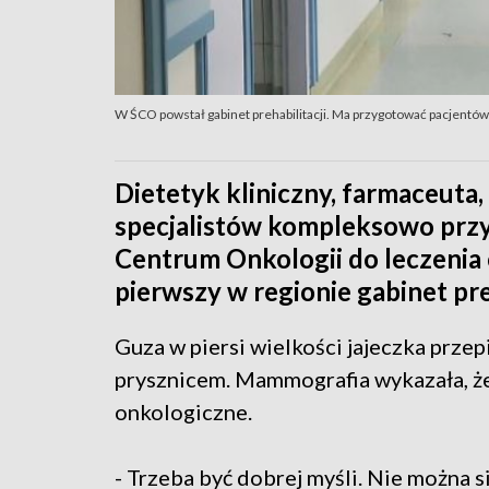
W ŚCO powstał gabinet prehabilitacji. Ma przygotować pacjentów
Dietetyk kliniczny, farmaceuta,
specjalistów kompleksowo prz
Centrum Onkologii do leczenia 
pierwszy w regionie gabinet preh
Guza w piersi wielkości jajeczka prze
prysznicem. Mammografia wykazała, że
onkologiczne.
- Trzeba być dobrej myśli. Nie można s