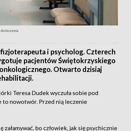
 do leczenia
 fizjoterapeuta i psycholog. Czterech
ygotuje pacjentów Świętokrzyskiego
onkologicznego. Otwarto dzisiaj
abilitacji.
piórki Teresa Dudek wyczuła sobie pod
 to nowotwór. Przed nią leczenie
ię załamywać, bo człowiek, jak się psychicznie