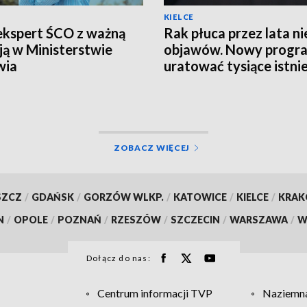
KIELCE
ekspert ŚCO z ważną
Rak płuca przez lata ni
ją w Ministerstwie
objawów. Nowy progr
wia
uratować tysiące istni
ZOBACZ WIĘCEJ
SZCZ
/
GDAŃSK
/
GORZÓW WLKP.
/
KATOWICE
/
KIELCE
/
KRA
N
/
OPOLE
/
POZNAŃ
/
RZESZÓW
/
SZCZECIN
/
WARSZAWA
/
W
Dołącz do nas:
Centrum informacji TVP
Naziemna