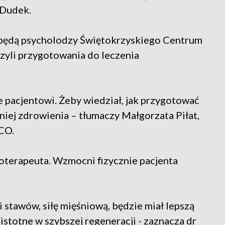
a Dudek.
 będą psycholodzy Świętokrzyskiego Centrum
czyli przygotowania do leczenia
cie pacjentowi. Żeby wiedział, jak przygotować
óźniej zdrowienia – tłumaczy Małgorzata Piłat,
ŚCO.
joterapeuta. Wzmocni fizycznie pacjenta
 stawów, siłę mięśniową, będzie miał lepszą
stotne w szybszej regeneracji - zaznacza dr