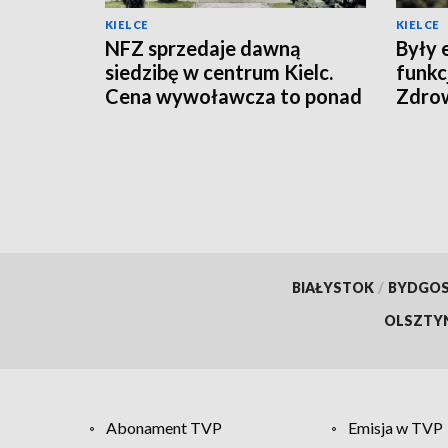
KIELCE
KIELCE
NFZ sprzedaje dawną
Były 
siedzibę w centrum Kielc.
funkc
Cena wywoławcza to ponad
Zdro
10 mln zł
BIAŁYSTOK
/
BYDGO
OLSZTY
Abonament TVP
Emisja w TVP