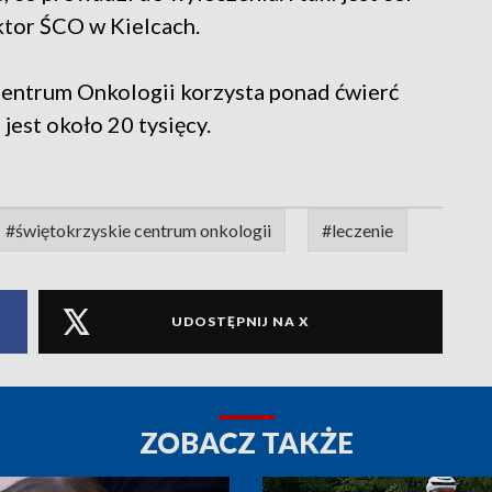
ektor ŚCO w Kielcach.
Centrum Onkologii korzysta ponad ćwierć
jest około 20 tysięcy.
#świętokrzyskie centrum onkologii
#leczenie
UDOSTĘPNIJ NA X
ZOBACZ TAKŻE