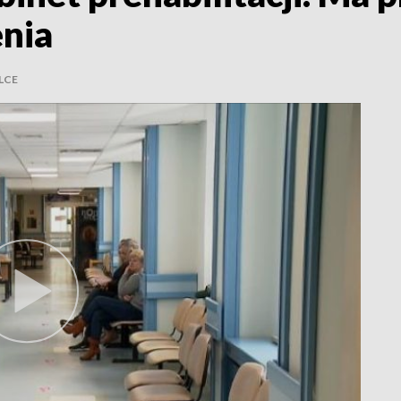
enia
LCE