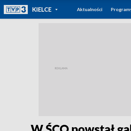
POWRÓT DO
KIELCE
Aktualności
Program
TVP REGIONY
W ŚCO powstał gab