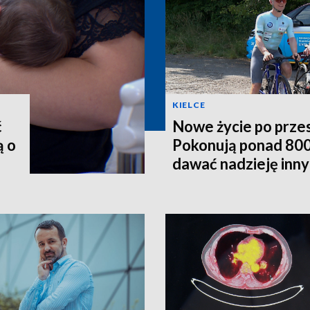
KIELCE
ć
Nowe życie po prze
ą o
Pokonują ponad 800
dawać nadzieję inn