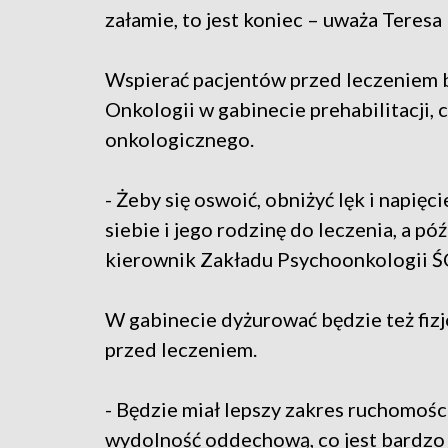
załamie, to jest koniec – uważa Teres
Wspierać pacjentów przed leczeniem
Onkologii w gabinecie prehabilitacji, 
onkologicznego.
- Żeby się oswoić, obniżyć lęk i napię
siebie i jego rodzinę do leczenia, a p
kierownik Zakładu Psychoonkologii 
W gabinecie dyżurować będzie też fiz
przed leczeniem.
- Będzie miał lepszy zakres ruchomości
wydolność oddechową, co jest bardzo i