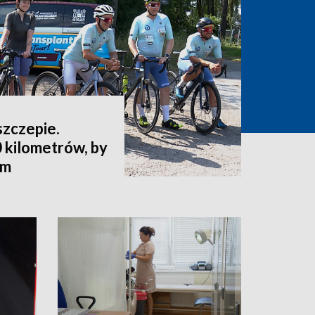
szczepie.
 kilometrów, by
ym