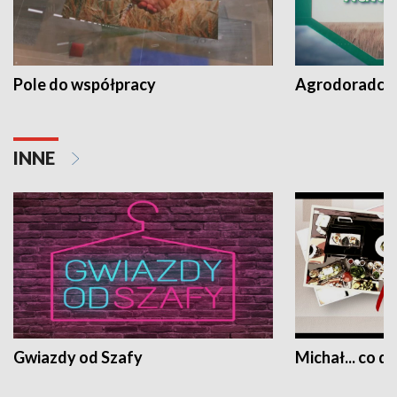
Pole do współpracy
Agrodoradcy 
INNE
Gwiazdy od Szafy
Michał... co dz