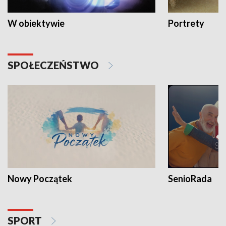
W obiektywie
Portrety
SPOŁECZEŃSTWO
Nowy Początek
SenioRada
SPORT