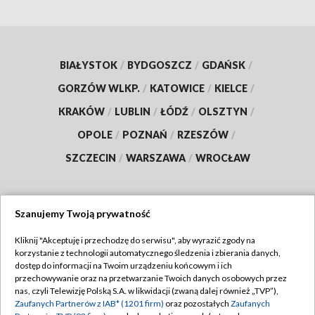
BIAŁYSTOK
/
BYDGOSZCZ
/
GDAŃSK
/
GORZÓW WLKP.
/
KATOWICE
/
KIELCE
/
KRAKÓW
/
LUBLIN
/
ŁÓDŹ
/
OLSZTYN
/
OPOLE
/
POZNAŃ
/
RZESZÓW
/
SZCZECIN
/
WARSZAWA
/
WROCŁAW
Szanujemy Twoją prywatność
Dołącz do nas:
Kliknij "Akceptuję i przechodzę do serwisu", aby wyrazić zgody na
korzystanie z technologii automatycznego śledzenia i zbierania danych,
TVP
dostęp do informacji na Twoim urządzeniu końcowym i ich
Abonament TVP
przechowywanie oraz na przetwarzanie Twoich danych osobowych przez
Regulamin TVP
nas, czyli Telewizję Polską S.A. w likwidacji (zwaną dalej również „TVP”),
Emisja w TVP
Zaufanych Partnerów z IAB* (1201 firm)
oraz pozostałych
Zaufanych
Polityka prywatności