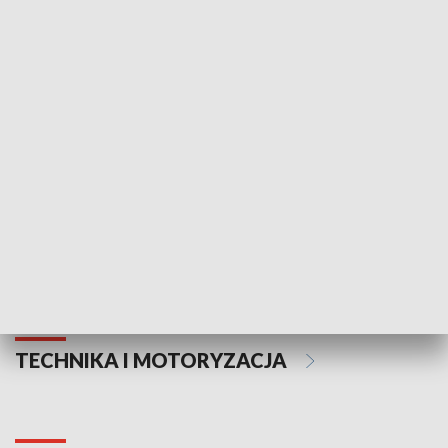
KULTURA I SZTUKA
Informator kulturalny
Drzwi do kult
TECHNIKA I MOTORYZACJA