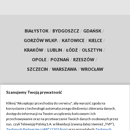
BIAŁYSTOK
/
BYDGOSZCZ
/
GDAŃSK
/
GORZÓW WLKP.
/
KATOWICE
/
KIELCE
/
KRAKÓW
/
LUBLIN
/
ŁÓDŹ
/
OLSZTYN
/
OPOLE
/
POZNAŃ
/
RZESZÓW
/
SZCZECIN
/
WARSZAWA
/
WROCŁAW
Szanujemy Twoją prywatność
Dołącz do nas:
Kliknij "Akceptuję i przechodzę do serwisu", aby wyrazić zgody na
korzystanie z technologii automatycznego śledzenia i zbierania danych,
TVP
dostęp do informacji na Twoim urządzeniu końcowym i ich
Abonament TVP
przechowywanie oraz na przetwarzanie Twoich danych osobowych przez
Regulamin TVP
nas, czyli Telewizję Polską S.A. w likwidacji (zwaną dalej również „TVP”),
Emisja w TVP
Zaufanych Partnerów z IAB* (1201 firm)
oraz pozostałych
Zaufanych
Polityka prywatności