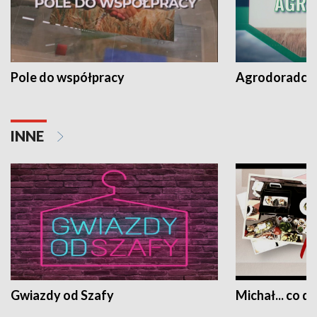
Pole do współpracy
Agrodoradcy 
INNE
Gwiazdy od Szafy
Michał... co dz