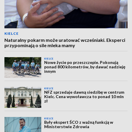
KIELCE
Naturalny pokarm może uratować wcześniaki. Eksperci
przypominają o sile mleka mamy
KIELCE
Nowe życie po przeszczepie. Pokonują
ponad 800 kilometrów, by dawać nadzieję
innym
KIELCE
NFZ sprzedaje dawną siedzibę w centrum
Kielc. Cena wywoławcza to ponad 10 mln
zł
KIELCE
Były ekspert ŚCO z ważną funkcją w
Ministerstwie Zdrowia