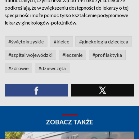
młodocianych, czyli dziewcząt do 19. roku życia. Lekarze
podkreślają, że w zwiększeniu dostępności do lekarzy o tej
specjalności może pomóc tylko kształcenie podyplomowe
lekarzy ginekologów-położników.
#świętokrzyskie
#kielce
#ginekologia dziecięca
#szpital wojewódzki
#leczenie
#profilaktyka
#zdrowie
#dziewczęta
ZOBACZ TAKŻE