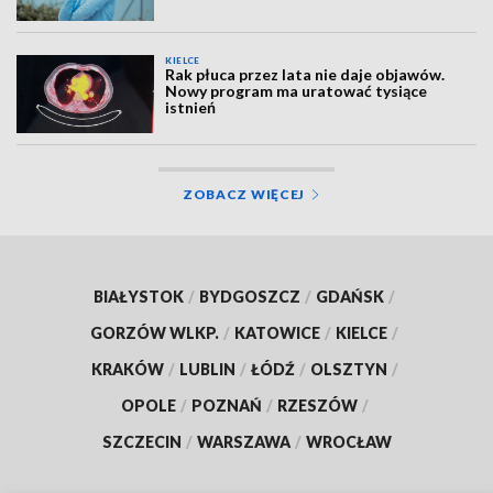
KIELCE
Rak płuca przez lata nie daje objawów.
Nowy program ma uratować tysiące
istnień
ZOBACZ WIĘCEJ
BIAŁYSTOK
/
BYDGOSZCZ
/
GDAŃSK
/
GORZÓW WLKP.
/
KATOWICE
/
KIELCE
/
KRAKÓW
/
LUBLIN
/
ŁÓDŹ
/
OLSZTYN
/
OPOLE
/
POZNAŃ
/
RZESZÓW
/
SZCZECIN
/
WARSZAWA
/
WROCŁAW