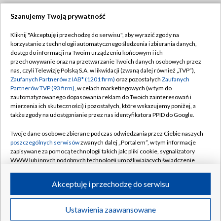
Szanujemy Twoją prywatność
Dołącz do nas:
Kliknij "Akceptuję i przechodzę do serwisu", aby wyrazić zgody na
korzystanie z technologii automatycznego śledzenia i zbierania danych,
TVP
dostęp do informacji na Twoim urządzeniu końcowym i ich
Abonament TVP
przechowywanie oraz na przetwarzanie Twoich danych osobowych przez
Regulamin TVP
nas, czyli Telewizję Polską S.A. w likwidacji (zwaną dalej również „TVP”),
Emisja w TVP
Polityka prywatności
Zaufanych Partnerów z IAB* (1201 firm)
oraz pozostałych
Zaufanych
Partnerów TVP (93 firm)
, w celach marketingowych (w tym do
Centrum informacji TVP
Moje zgody
zautomatyzowanego dopasowania reklam do Twoich zainteresowań i
mierzenia ich skuteczności) i pozostałych, które wskazujemy poniżej, a
Naziemna Telewizja Cyfrowa
Pomoc
także zgody na udostępnianie przez nas identyfikatora PPID do Google.
Sklep TVP
Biuro reklamy
Twoje dane osobowe zbierane podczas odwiedzania przez Ciebie naszych
Rada Programowa
Kontakt
poszczególnych serwisów
zwanych dalej „Portalem”, w tym informacje
zapisywane za pomocą technologii takich jak: pliki cookie, sygnalizatory
System NOS
WWW lub innych podobnych technologii umożliwiających świadczenie
dopasowanych i bezpiecznych usług, personalizację treści oraz reklam,
Informacje o nadawcy
Kanały
udostępnianie funkcji mediów społecznościowych oraz analizowanie
Akceptuję i przechodzę do serwisu
ruchu w Internecie.
Program dla prasy
©2026 Telewizja Polska S.A. w likwidacji
Biuro Reklamy
Twoje dane osobowe zbierane podczas odwiedzania przez Ciebie
Ustawienia zaawansowane
poszczególnych serwisów
na Portalu, takie jak adresy IP, identyfikatory
Ogłoszenie przetargowe