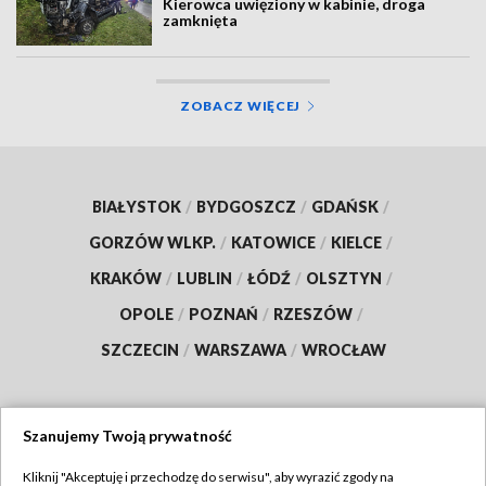
Kierowca uwięziony w kabinie, droga
zamknięta
ZOBACZ WIĘCEJ
BIAŁYSTOK
/
BYDGOSZCZ
/
GDAŃSK
/
GORZÓW WLKP.
/
KATOWICE
/
KIELCE
/
KRAKÓW
/
LUBLIN
/
ŁÓDŹ
/
OLSZTYN
/
OPOLE
/
POZNAŃ
/
RZESZÓW
/
SZCZECIN
/
WARSZAWA
/
WROCŁAW
Szanujemy Twoją prywatność
Dołącz do nas:
Kliknij "Akceptuję i przechodzę do serwisu", aby wyrazić zgody na