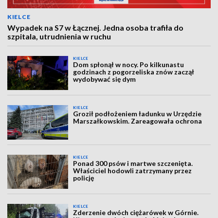
KIELCE
Wypadek na S7 w Łącznej. Jedna osoba trafiła do
szpitala, utrudnienia w ruchu
KIELCE
Dom spłonął w nocy. Po kilkunastu
godzinach z pogorzeliska znów zaczął
wydobywać się dym
KIELCE
Groził podłożeniem ładunku w Urzędzie
Marszałkowskim. Zareagowała ochrona
KIELCE
Ponad 300 psów i martwe szczenięta.
Właściciel hodowli zatrzymany przez
policję
KIELCE
Zderzenie dwóch ciężarówek w Górnie.