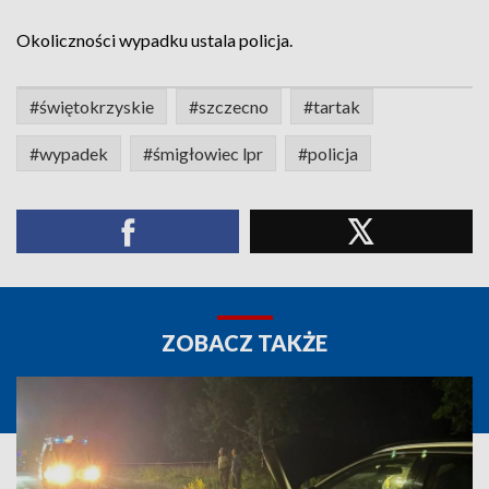
Okoliczności wypadku ustala policja.
#świętokrzyskie
#szczecno
#tartak
#wypadek
#śmigłowiec lpr
#policja
ZOBACZ TAKŻE