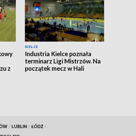
KIELCE
tkowy
Industria Kielce poznała
terminarz Ligi Mistrzów. Na
zu z
początek mecz w Hali
Legionów
KÓW
/
LUBLIN
/
ŁÓDŹ
/