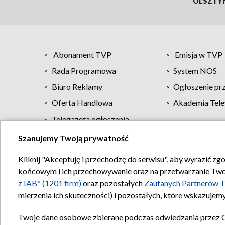
OLSZTY
Abonament TVP
Emisja w TVP
Rada Programowa
System NOS
Biuro Reklamy
Ogłoszenie pr
Oferta Handlowa
Akademia Tele
Telegazeta ogłoszenia
Szanujemy Twoją prywatność
Regulamin TVP
Kliknij "Akceptuję i przechodzę do serwisu", aby wyrazić zg
końcowym i ich przechowywanie oraz na przetwarzanie Twoich
z IAB* (1201 firm)
oraz pozostałych
Zaufanych Partnerów T
mierzenia ich skuteczności) i pozostałych, które wskazujemy
Twoje dane osobowe zbierane podczas odwiedzania przez 