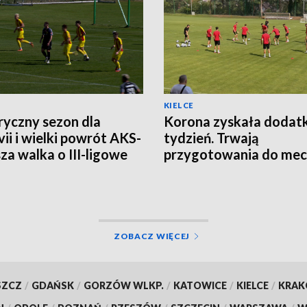
KIELCE
ryczny sezon dla
Korona zyskała doda
ii i wielki powrót AKS-
tydzień. Trwają
sza walka o III-ligowe
przygotowania do mec
ty
Legią Warszawa
ZOBACZ WIĘCEJ
SZCZ
/
GDAŃSK
/
GORZÓW WLKP.
/
KATOWICE
/
KIELCE
/
KRA