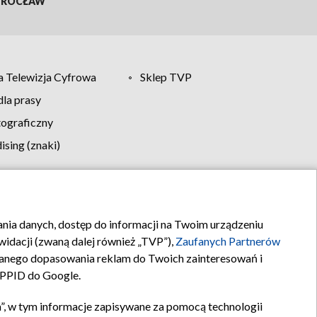
ROCŁAW
 Telewizja Cyfrowa
Sklep TVP
la prasy
tograficzny
sing (znaki)
klamy
Kontakt
rania danych, dostęp do informacji na Twoim urządzeniu
idacji (zwaną dalej również „TVP”),
Zaufanych Partnerów
anego dopasowania reklam do Twoich zainteresowań i
a PPID do Google.
”, w tym informacje zapisywane za pomocą technologii