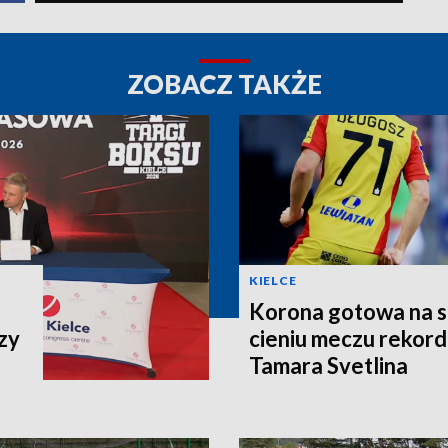
ZOBACZ TAKŻE
KIELCE
Korona gotowa na st
zy
cieniu meczu rekor
Tamara Svetlina