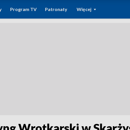
y
Program TV
Patronaty
Więcej
yng Wrotkarski w Skarż