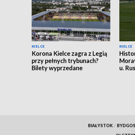
KIELCE
KIELCE
Korona Kielce zagra z Legią
Histo
przy pełnych trybunach?
Morav
Bilety wyprzedane
u. Ru
punk
BIAŁYSTOK
/
BYDGO