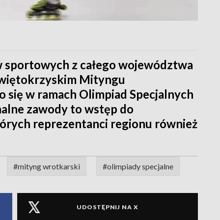
w sportowych z całego województwa
Świętokrzyskim Mityngu
o się w ramach Olimpiad Specjalnych
alne zawody to wstęp do
rych reprezentanci regionu również
#mityng wrotkarski
#olimpiady specjalne
UDOSTĘPNIJ NA X