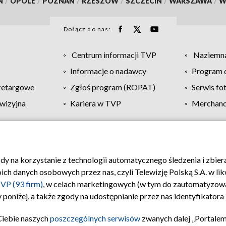
N
/
OPOLE
/
POZNAŃ
/
RZESZÓW
/
SZCZECIN
/
WARSZAWA
/
W
Dołącz do nas:
Centrum informacji TVP
Naziemna
Informacje o nadawcy
Program d
zetargowe
Zgłoś program (ROPAT)
Serwis fo
wizyjna
Kariera w TVP
Merchandi
Polityka prywatności
Moje zgody
Pomoc
Biuro re
ody na korzystanie z technologii automatycznego śledzenia i zbie
 danych osobowych przez nas, czyli Telewizję Polską S.A. w likw
VP (93 firm)
, w celach marketingowych (w tym do zautomatyzow
 poniżej, a także zgody na udostępnianie przez nas identyfikator
Ciebie naszych
poszczególnych serwisów
zwanych dalej „Portalem