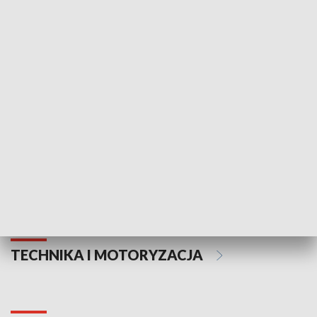
KULTURA I SZTUKA
Informator kulturalny
Drzwi do kult
TECHNIKA I MOTORYZACJA