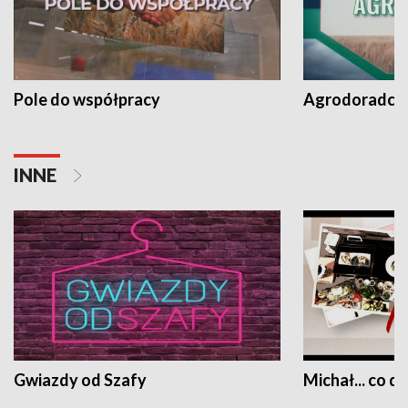
Pole do współpracy
Agrodoradcy 
INNE
Gwiazdy od Szafy
Michał... co dz