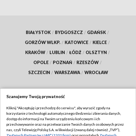
BIAŁYSTOK
/
BYDGOSZCZ
/
GDAŃSK
/
GORZÓW WLKP.
/
KATOWICE
/
KIELCE
/
KRAKÓW
/
LUBLIN
/
ŁÓDŹ
/
OLSZTYN
/
OPOLE
/
POZNAŃ
/
RZESZÓW
/
SZCZECIN
/
WARSZAWA
/
WROCŁAW
Szanujemy Twoją prywatność
Dołącz do nas:
Kliknij "Akceptuję i przechodzę do serwisu", aby wyrazić zgody na
korzystanie z technologii automatycznego śledzenia i zbierania danych,
TVP
dostęp do informacji na Twoim urządzeniu końcowym i ich
Abonament TVP
przechowywanie oraz na przetwarzanie Twoich danych osobowych przez
Regulamin TVP
nas, czyli Telewizję Polską S.A. w likwidacji (zwaną dalej również „TVP”),
Emisja w TVP
Zaufanych Partnerów z IAB* (1201 firm)
oraz pozostałych
Zaufanych
Polityka prywatności