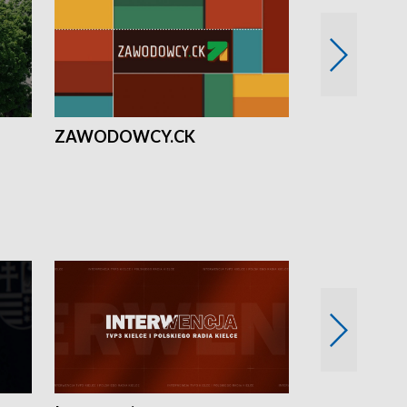
ZAWODOWCY.CK
Solidarni z U