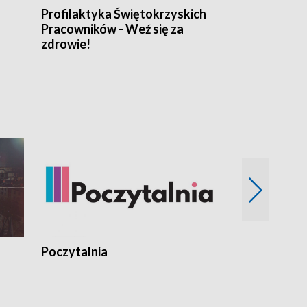
Profilaktyka Świętokrzyskich
Misja: Pacjen
Pracowników - Weź się za
zdrowie!
Poczytalnia
Koncerty TV