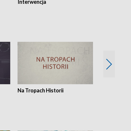
Interwencja
Fakty i Opin
Na Tropach Historii
Szept ziemi