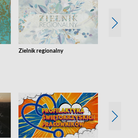
Zielnik regionalny
EkoLogiczni