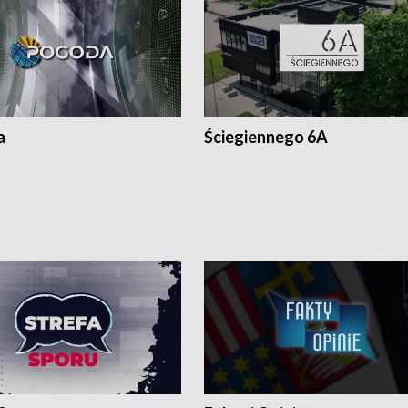
a
Ściegiennego 6A