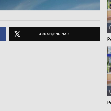
UDOSTĘPNIJ NA X
P
P