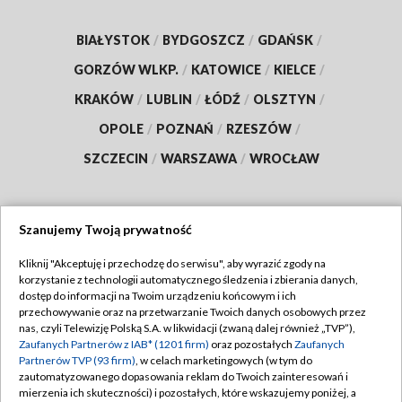
BIAŁYSTOK
/
BYDGOSZCZ
/
GDAŃSK
/
GORZÓW WLKP.
/
KATOWICE
/
KIELCE
/
KRAKÓW
/
LUBLIN
/
ŁÓDŹ
/
OLSZTYN
/
OPOLE
/
POZNAŃ
/
RZESZÓW
/
SZCZECIN
/
WARSZAWA
/
WROCŁAW
Szanujemy Twoją prywatność
Dołącz do nas:
Kliknij "Akceptuję i przechodzę do serwisu", aby wyrazić zgody na
korzystanie z technologii automatycznego śledzenia i zbierania danych,
TVP
dostęp do informacji na Twoim urządzeniu końcowym i ich
Abonament TVP
przechowywanie oraz na przetwarzanie Twoich danych osobowych przez
Regulamin TVP
nas, czyli Telewizję Polską S.A. w likwidacji (zwaną dalej również „TVP”),
Emisja w TVP
Polityka prywatności
Zaufanych Partnerów z IAB* (1201 firm)
oraz pozostałych
Zaufanych
Partnerów TVP (93 firm)
, w celach marketingowych (w tym do
Centrum informacji TVP
Moje zgody
zautomatyzowanego dopasowania reklam do Twoich zainteresowań i
mierzenia ich skuteczności) i pozostałych, które wskazujemy poniżej, a
Naziemna Telewizja Cyfrowa