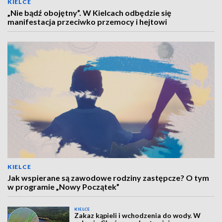
KIELCE
„Nie bądź obojętny”. W Kielcach odbędzie się
manifestacja przeciwko przemocy i hejtowi
KIELCE
Jak wspierane są zawodowe rodziny zastępcze? O tym
w programie „Nowy Początek”
KIELCE
Zakaz kąpieli i wchodzenia do wody. W