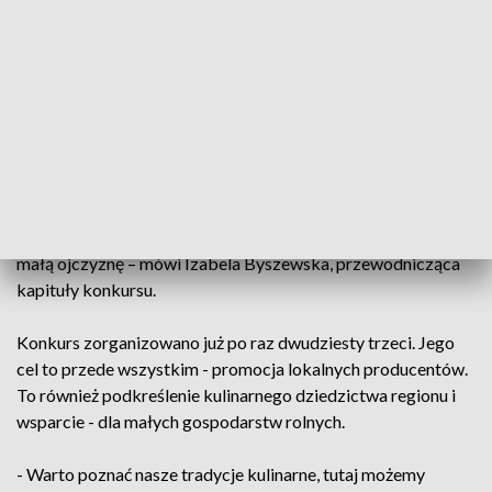
Gospodyń Wiejskich Bebelno.
Do tegorocznej edycji konkursu zgłoszono ponad 30
regionalnych produktów. Członkowie kapituły zdecydowali
się przyznać aż 6 pierwszych nagród i 8 wyróżnień.
- Produkt nie może być zawieszony w próżni, nie może się
pojawić skądś, bo regionalne produkty nie biorą się znikąd,
one zawsze mają swoje korzenie, mają swoje miejsce, mają
małą ojczyznę – mówi Izabela Byszewska, przewodnicząca
kapituły konkursu.
Konkurs zorganizowano już po raz dwudziesty trzeci. Jego
cel to przede wszystkim - promocja lokalnych producentów.
To również podkreślenie kulinarnego dziedzictwa regionu i
wsparcie - dla małych gospodarstw rolnych.
- Warto poznać nasze tradycje kulinarne, tutaj możemy