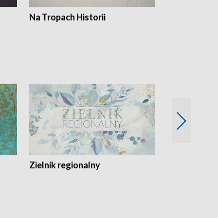
Na Tropach Historii
Szept ziemi
Zielnik regionalny
EkoLogiczni