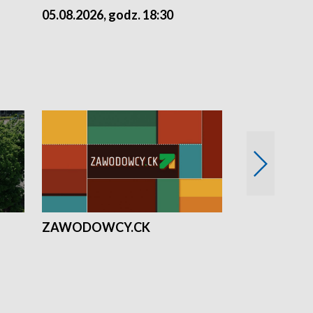
05.08.2026, godz. 18:30
04.08.2026, 
ZAWODOWCY.CK
Solidarni z U