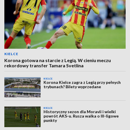
KIELCE
Korona gotowa na starcie z Legią. W cieniu meczu
rekordowy transfer Tamara Svetlina
KIELCE
Korona Kielce zagra z Legią przy pełnych
trybunach? Bilety wyprzedane
KIELCE
Historyczny sezon dla Moravii i wielki
powrót AKS-u. Rusza walka o III-ligowe
punkty