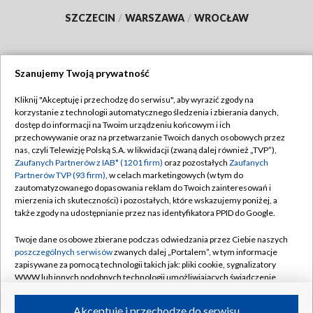
SZCZECIN
/
WARSZAWA
/
WROCŁAW
Szanujemy Twoją prywatność
Dołącz do nas:
Kliknij "Akceptuję i przechodzę do serwisu", aby wyrazić zgody na
korzystanie z technologii automatycznego śledzenia i zbierania danych,
TVP
dostęp do informacji na Twoim urządzeniu końcowym i ich
Abonament TVP
przechowywanie oraz na przetwarzanie Twoich danych osobowych przez
Regulamin TVP
nas, czyli Telewizję Polską S.A. w likwidacji (zwaną dalej również „TVP”),
Emisja w TVP
Polityka prywatności
Zaufanych Partnerów z IAB* (1201 firm)
oraz pozostałych
Zaufanych
Partnerów TVP (93 firm)
, w celach marketingowych (w tym do
Centrum informacji TVP
Moje zgody
zautomatyzowanego dopasowania reklam do Twoich zainteresowań i
mierzenia ich skuteczności) i pozostałych, które wskazujemy poniżej, a
Naziemna Telewizja Cyfrowa
Pomoc
także zgody na udostępnianie przez nas identyfikatora PPID do Google.
Sklep TVP
Biuro reklamy
Twoje dane osobowe zbierane podczas odwiedzania przez Ciebie naszych
Rada Programowa
Kontakt
poszczególnych serwisów
zwanych dalej „Portalem”, w tym informacje
zapisywane za pomocą technologii takich jak: pliki cookie, sygnalizatory
System NOS
WWW lub innych podobnych technologii umożliwiających świadczenie
dopasowanych i bezpiecznych usług, personalizację treści oraz reklam,
Informacje o nadawcy
Kanały
udostępnianie funkcji mediów społecznościowych oraz analizowanie
Akceptuję i przechodzę do serwisu