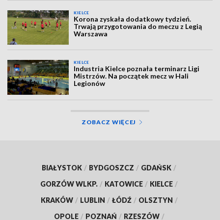
KIELCE
Korona zyskała dodatkowy tydzień.
Trwają przygotowania do meczu z Legią
Warszawa
KIELCE
Industria Kielce poznała terminarz Ligi
Mistrzów. Na początek mecz w Hali
Legionów
ZOBACZ WIĘCEJ
BIAŁYSTOK
/
BYDGOSZCZ
/
GDAŃSK
/
GORZÓW WLKP.
/
KATOWICE
/
KIELCE
/
KRAKÓW
/
LUBLIN
/
ŁÓDŹ
/
OLSZTYN
/
OPOLE
/
POZNAŃ
/
RZESZÓW
/