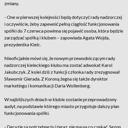
zmiany.
- One w pierwszej kolejności będą dotyczyć rady nadzorczej
i oczywiście, żeby zapewnić pełną ciągłość funkcjonowania
spółki do 7 czerwca powinna się pojawić osoba, która będzie
zarządzać spółką i klubem – zapowiada Agata Wojda,
prezydentka Kielc.
Nieoficjalnie mówi się, że nowym przewodniczącym rady
nadzorczej kieleckiego klubu ma zostać adwokat Karol
Jakubczyk. Z kolei dziś z funkcji członka rady zrezygnował
Sławomir Gierada. Z Koroną żegna się także dyrektor
marketingu i komunikacji Daria Wollenberg.
W najbliższych dniach w klubie zostanie przeprowadzony
audyt, na podstawie którego miasto przygotuje dalszy plan
funkcjonowania spółki.
- Decyzje są potrzebne tu i teraz, nie ma na co czekać. Sezon