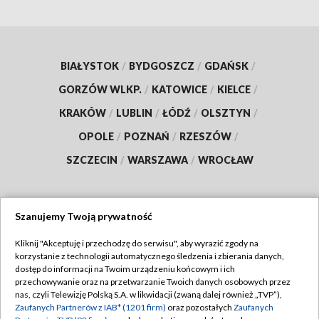
BIAŁYSTOK
/
BYDGOSZCZ
/
GDAŃSK
/
GORZÓW WLKP.
/
KATOWICE
/
KIELCE
/
KRAKÓW
/
LUBLIN
/
ŁÓDŹ
/
OLSZTYN
/
OPOLE
/
POZNAŃ
/
RZESZÓW
/
SZCZECIN
/
WARSZAWA
/
WROCŁAW
Szanujemy Twoją prywatność
Dołącz do nas:
Kliknij "Akceptuję i przechodzę do serwisu", aby wyrazić zgody na
korzystanie z technologii automatycznego śledzenia i zbierania danych,
TVP
dostęp do informacji na Twoim urządzeniu końcowym i ich
Abonament TVP
przechowywanie oraz na przetwarzanie Twoich danych osobowych przez
Regulamin TVP
nas, czyli Telewizję Polską S.A. w likwidacji (zwaną dalej również „TVP”),
Emisja w TVP
Zaufanych Partnerów z IAB* (1201 firm)
oraz pozostałych
Zaufanych
Polityka prywatności