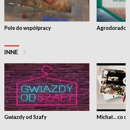
Pole do współpracy
Agrodoradcy 
INNE
Gwiazdy od Szafy
Michał... co dz