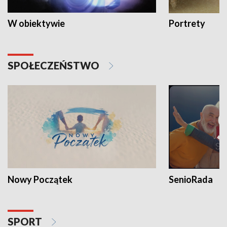
W obiektywie
Portrety
SPOŁECZEŃSTWO
Nowy Początek
SenioRada
SPORT