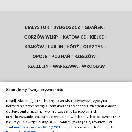
BIAŁYSTOK
/
BYDGOSZCZ
/
GDAŃSK
/
GORZÓW WLKP.
/
KATOWICE
/
KIELCE
/
KRAKÓW
/
LUBLIN
/
ŁÓDŹ
/
OLSZTYN
/
OPOLE
/
POZNAŃ
/
RZESZÓW
/
SZCZECIN
/
WARSZAWA
/
WROCŁAW
Szanujemy Twoją prywatność
Dołącz do nas:
Kliknij "Akceptuję i przechodzę do serwisu", aby wyrazić zgody na
korzystanie z technologii automatycznego śledzenia i zbierania danych,
TVP
dostęp do informacji na Twoim urządzeniu końcowym i ich
Abonament TVP
przechowywanie oraz na przetwarzanie Twoich danych osobowych przez
Regulamin TVP
nas, czyli Telewizję Polską S.A. w likwidacji (zwaną dalej również „TVP”),
Emisja w TVP
Zaufanych Partnerów z IAB* (1201 firm)
oraz pozostałych
Zaufanych
Polityka prywatności