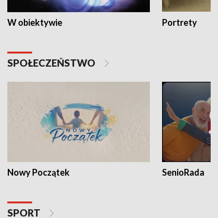
W obiektywie
Portrety
SPOŁECZEŃSTWO
Nowy Początek
SenioRada
SPORT