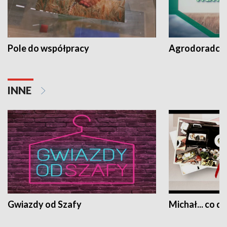
Pole do współpracy
Agrodoradcy 
INNE
Gwiazdy od Szafy
Michał... co dz