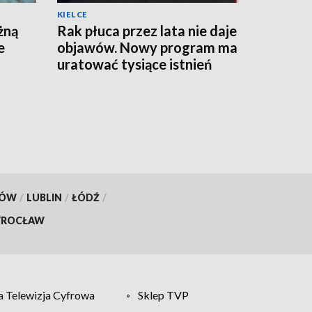
KIELCE
żną
Rak płuca przez lata nie daje
e
objawów. Nowy program ma
uratować tysiące istnień
KÓW
/
LUBLIN
/
ŁÓDŹ
/
ROCŁAW
 Telewizja Cyfrowa
Sklep TVP