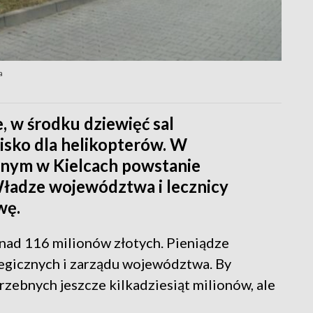
a
, w środku dziewięć sal
isko dla helikopterów. W
nym w Kielcach powstanie
ładze województwa i lecznicy
wę.
nad 116 milionów złotych. Pieniądze
egicznych i zarządu województwa. By
zebnych jeszcze kilkadziesiąt milionów, ale