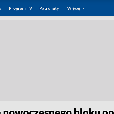
y
Program TV
Patronaty
Więcej
nowoczesnego bloku op