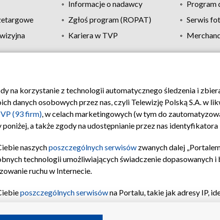
Informacje o nadawcy
Program d
zetargowe
Zgłoś program (ROPAT)
Serwis fo
wizyjna
Kariera w TVP
Merchandi
Polityka prywatności
Moje zgody
Pomoc
Biuro re
ody na korzystanie z technologii automatycznego śledzenia i zbie
 danych osobowych przez nas, czyli Telewizję Polską S.A. w likw
VP (93 firm)
, w celach marketingowych (w tym do zautomatyzow
 poniżej, a także zgody na udostępnianie przez nas identyfikator
Ciebie naszych
poszczególnych serwisów
zwanych dalej „Portalem
obnych technologii umożliwiających świadczenie dopasowanych i be
zowanie ruchu w Internecie.
Ciebie
poszczególnych serwisów
na Portalu, takie jak adresy IP, 
sach Portalu czy historia odwiedzin będą przetwarzane przez TV
ji: przechowywania informacji na urządzeniu lub dostęp do nich,
©2026 Telewizja Polska S.A. w likwidacji