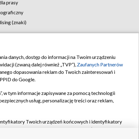
la prasy
tograficzny
sing (znaki)
klamy
Kontakt
rania danych, dostęp do informacji na Twoim urządzeniu
idacji (zwaną dalej również „TVP”),
Zaufanych Partnerów
anego dopasowania reklam do Twoich zainteresowań i
a PPID do Google.
”, w tym informacje zapisywane za pomocą technologii
zpiecznych usług, personalizację treści oraz reklam,
identyfikatory Twoich urządzeń końcowych i identyfikatory
P,
Zaufanych Partnerów z IAB
oraz pozostałych
Zaufanych
 wyboru podstawowych reklam, wyboru spersonalizowanych