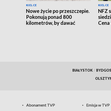
KIELCE
KIELCE
Nowe życie po przeszczepie.
NFZ s
Pokonują ponad 800
siedz
kilometrów, by dawać
Cena
nadzieję innym
10 ml
BIAŁYSTOK
/
BYDGO
OLSZTY
Abonament TVP
Emisja w TVP