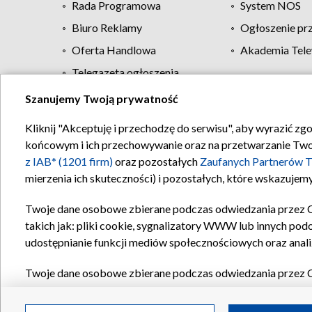
Rada Programowa
System NOS
Biuro Reklamy
Ogłoszenie pr
Oferta Handlowa
Akademia Tele
Telegazeta ogłoszenia
Szanujemy Twoją prywatność
Regulamin TVP
Kliknij "Akceptuję i przechodzę do serwisu", aby wyrazić zg
końcowym i ich przechowywanie oraz na przetwarzanie Twoich
z IAB* (1201 firm)
oraz pozostałych
Zaufanych Partnerów T
mierzenia ich skuteczności) i pozostałych, które wskazujemy
Twoje dane osobowe zbierane podczas odwiedzania przez 
takich jak: pliki cookie, sygnalizatory WWW lub innych pod
udostępnianie funkcji mediów społecznościowych oraz anali
Twoje dane osobowe zbierane podczas odwiedzania przez 
plików cookie, informacje o Twoich wyszukiwaniach w serwi
Partnerów TVP
dla realizacji następujących celów i funkc