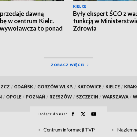
KIELCE
przedaje dawną
Były ekspert ŚCO z wa
ibę w centrum Kielc.
funkcją w Ministerstwi
 wywoławcza to ponad
Zdrowia
n zł
ZOBACZ WIĘCEJ
SZCZ
/
GDAŃSK
/
GORZÓW WLKP.
/
KATOWICE
/
KIELCE
/
KRA
N
/
OPOLE
/
POZNAŃ
/
RZESZÓW
/
SZCZECIN
/
WARSZAWA
/
W
Dołącz do nas:
Centrum informacji TVP
Naziemna