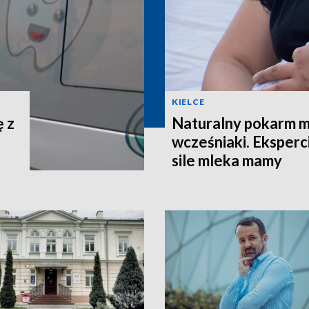
KIELCE
ę z
Naturalny pokarm 
wcześniaki. Eksperc
sile mleka mamy