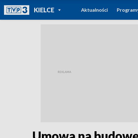
POWRÓT DO
KIELCE
Aktualności
Program
TVP REGIONY
Umowa na budowę 