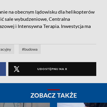
nie na obecnym lądowisku dla helikopterów
ścić sale wybudzeniowe, Centralna
razowej i Intensywna Terapia. Inwestycja ma
racyjny
#budowa
UDOSTĘPNIJ NA X
ZOBACZ TAKŻE