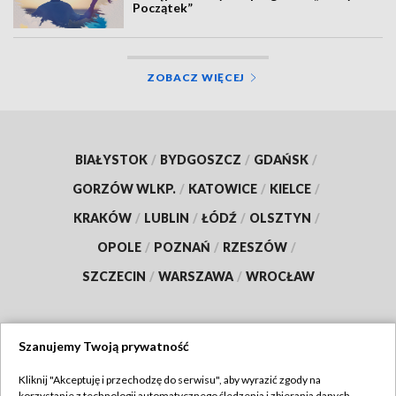
Początek”
ZOBACZ WIĘCEJ
BIAŁYSTOK
/
BYDGOSZCZ
/
GDAŃSK
/
GORZÓW WLKP.
/
KATOWICE
/
KIELCE
/
KRAKÓW
/
LUBLIN
/
ŁÓDŹ
/
OLSZTYN
/
OPOLE
/
POZNAŃ
/
RZESZÓW
/
SZCZECIN
/
WARSZAWA
/
WROCŁAW
Szanujemy Twoją prywatność
Dołącz do nas:
Kliknij "Akceptuję i przechodzę do serwisu", aby wyrazić zgody na
korzystanie z technologii automatycznego śledzenia i zbierania danych,