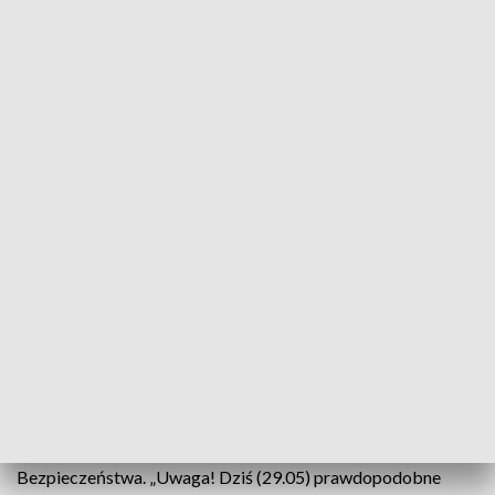
godz. 12 do godz. 22. Oprócz województwa
świętokrzyskiego dotyczą także m.in. zachodniej części woj.
podlaskiego i lubelskiego, większości woj. łódzkiego i
mazowieckiego, województwo śląskiego i małopolskiego.
Ostrzeżenie drugiego stopnia oznacza możliwość
wystąpienia niebezpiecznych zjawisk meteorologicznych
powodujących duże straty materialne oraz zagrożenie
zdrowia i życia.
Na terenach objętych ostrzeżeniem drugiego stopnia
prognozowane są burze. Miejscami będą im towarzyszyć
bardzo silne opady deszczu od 30 mm do 40 mm na metr
kwadratowy i porywy wiatru do 90 km/h. Lokalnie możliwy
jest także grad.
Przed burzami ostrzega także Rządowe Centrum
Bezpieczeństwa. „Uwaga! Dziś (29.05) prawdopodobne