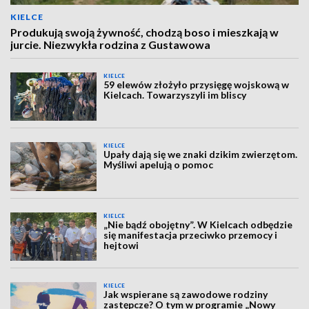
KIELCE
Produkują swoją żywność, chodzą boso i mieszkają w
jurcie. Niezwykła rodzina z Gustawowa
KIELCE
59 elewów złożyło przysięgę wojskową w
Kielcach. Towarzyszyli im bliscy
KIELCE
Upały dają się we znaki dzikim zwierzętom.
Myśliwi apelują o pomoc
KIELCE
„Nie bądź obojętny”. W Kielcach odbędzie
się manifestacja przeciwko przemocy i
hejtowi
KIELCE
Jak wspierane są zawodowe rodziny
zastępcze? O tym w programie „Nowy