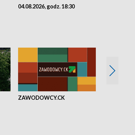
04.08.2026, godz. 18:30
03.08.2026, 
ZAWODOWCY.CK
Solidarni z U