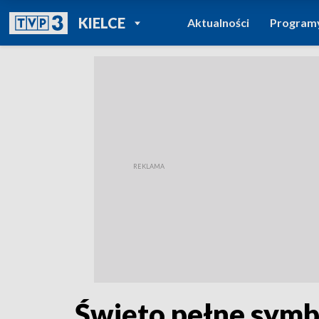
POWRÓT DO
KIELCE
Aktualności
Program
TVP REGIONY
Święto pełne symb