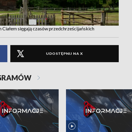
 Ciałem sięgają czasów przedchrześcijańskich
UDOSTĘPNIJ NA X
OGRAMÓW