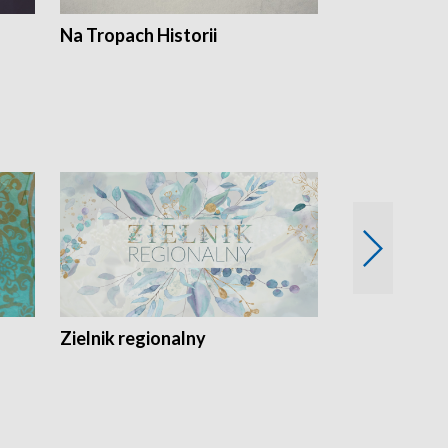
Na Tropach Historii
Szept ziemi
Zielnik regionalny
EkoLogiczni