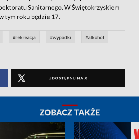
pektoratu Sanitarnego. W Świętokrzyskiem
 w tym roku będzie 17.
#rekreacja
#wypadki
#alkohol
UDOSTĘPNIJ NA X
ZOBACZ TAKŻE