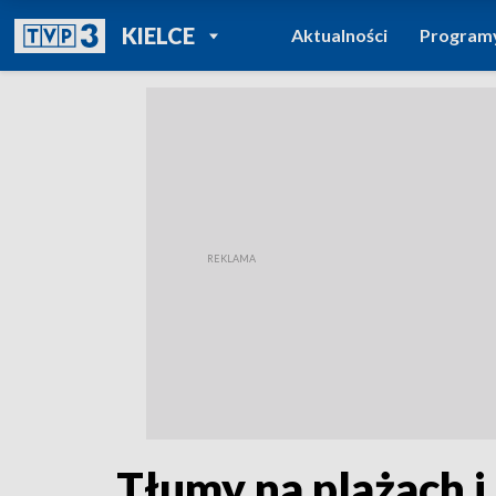
POWRÓT DO
KIELCE
Aktualności
Program
TVP REGIONY
Tłumy na plażach 