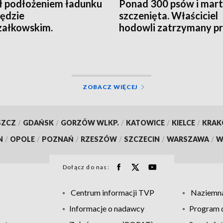
ł podłożeniem ładunku
Ponad 300 psów i mar
ędzie
szczenięta. Właściciel
załkowskim.
hodowli zatrzymany p
agowała ochrona
policję
ZOBACZ WIĘCEJ
SZCZ
/
GDAŃSK
/
GORZÓW WLKP.
/
KATOWICE
/
KIELCE
/
KRA
N
/
OPOLE
/
POZNAŃ
/
RZESZÓW
/
SZCZECIN
/
WARSZAWA
/
W
Dołącz do nas:
Centrum informacji TVP
Naziemna
Informacje o nadawcy
Program d