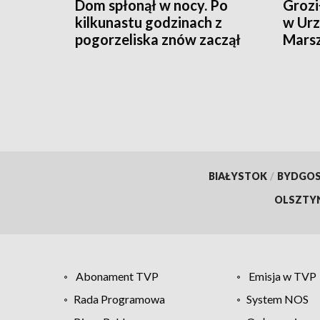
Dom spłonął w nocy. Po
Grozi
kilkunastu godzinach z
w Urz
pogorzeliska znów zaczął
Mars
wydobywać się dym
Zare
BIAŁYSTOK
/
BYDGO
OLSZTY
Abonament TVP
Emisja w TVP
Rada Programowa
System NOS