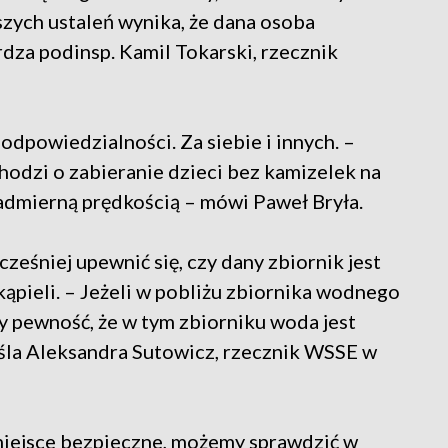
szych ustaleń wynika, że dana osoba
dza podinsp. Kamil Tokarski, rzecznik
odpowiedzialności. Za siebie i innych. –
hodzi o zabieranie dzieci bez kamizelek na
nadmierną prędkością – mówi Paweł Bryła.
ześniej upewnić się, czy dany zbiornik jest
kąpieli. – Jeżeli w pobliżu zbiornika wodnego
my pewność, że w tym zbiorniku woda jest
śla Aleksandra Sutowicz, rzecznik WSSE w
a miejsce bezpieczne, możemy sprawdzić w