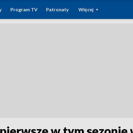
y
Program TV
Patronaty
Więcej
i pierwsze w tym sezonie