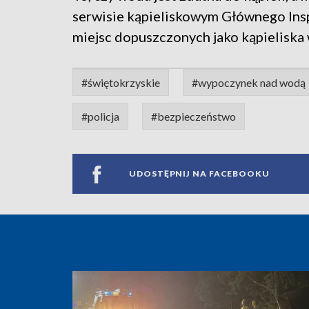
serwisie kąpieliskowym Głównego Ins
miejsc dopuszczonych jako kąpieliska
#świętokrzyskie
#wypoczynek nad wodą
#policja
#bezpieczeństwo
UDOSTĘPNIJ NA FACEBOOKU