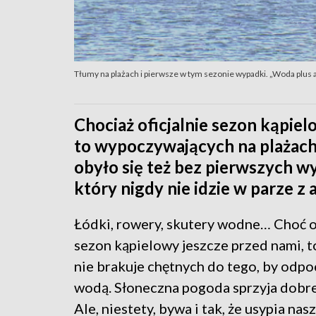
Tłumy na plażach i pierwsze w tym sezonie wypadki. „Woda plus a
Chociaż oficjalnie sezon kąpiel
to wypoczywających na plażach j
obyło się też bez pierwszych w
który nigdy nie idzie w parze z
Łódki, rowery, skutery wodne… Choć of
sezon kąpielowy jeszcze przed nami, to
nie brakuje chętnych do tego, by odp
wodą. Słoneczna pogoda sprzyja dobre
Ale, niestety, bywa i tak, że usypia nas