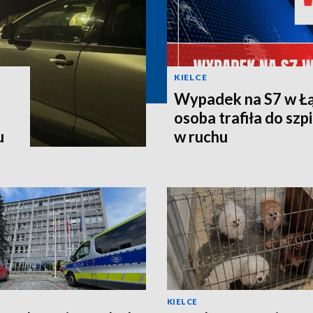
KIELCE
Wypadek na S7 w Łą
osoba trafiła do szpi
u
w ruchu
KIELCE