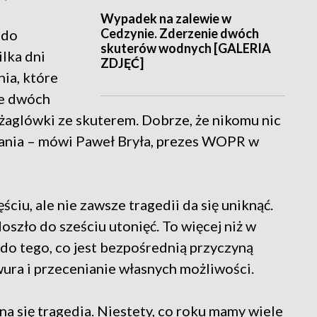
Wypadek na zalewie w
Cedzynie. Zderzenie dwóch
 do
skuterów wodnych [GALERIA
ilka dni
ZDJĘĆ]
ia, które
ie dwóch
aglówki ze skuterem. Dobrze, że nikomu nic
rapania – mówi Paweł Bryła, prezes WOPR w
iu, ale nie zawsze tragedii da się uniknąć.
szło do sześciu utonięć. To więcej niż w
 do tego, co jest bezpośrednią przyczyną
ura i przecenianie własnych możliwości.
a się tragedia. Niestety, co roku mamy wiele