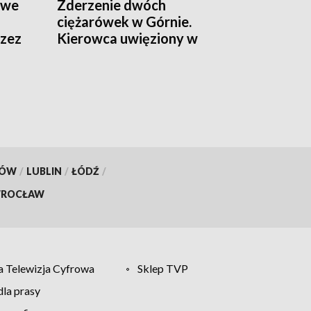
twe
Zderzenie dwóch
ciężarówek w Górnie.
rzez
Kierowca uwięziony w
kabinie, droga zamknięta
KÓW
/
LUBLIN
/
ŁÓDŹ
/
ROCŁAW
 Telewizja Cyfrowa
Sklep TVP
la prasy