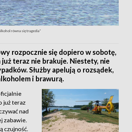
lkohol równa się tragedia”
owy rozpocznie się dopiero w sobotę,
uż teraz nie brakuje. Niestety, nie
ypadków. Służby apelują o rozsądek,
 alkoholem i brawurą.
icjalnie
 już teraz
oczywać nad
j zabawie.
zą czujność.