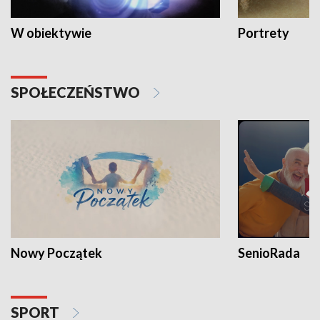
W obiektywie
Portrety
SPOŁECZEŃSTWO
Nowy Początek
SenioRada
SPORT