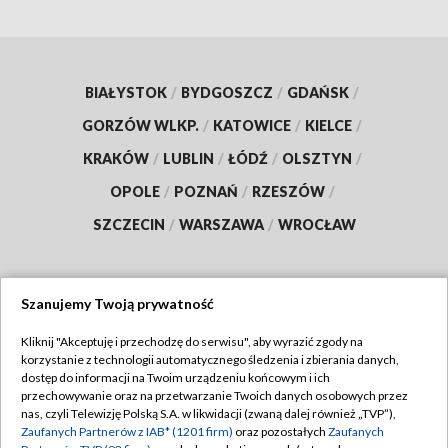
BIAŁYSTOK
/
BYDGOSZCZ
/
GDAŃSK
/
GORZÓW WLKP.
/
KATOWICE
/
KIELCE
/
KRAKÓW
/
LUBLIN
/
ŁÓDŹ
/
OLSZTYN
/
OPOLE
/
POZNAŃ
/
RZESZÓW
/
SZCZECIN
/
WARSZAWA
/
WROCŁAW
Szanujemy Twoją prywatność
Dołącz do nas:
Kliknij "Akceptuję i przechodzę do serwisu", aby wyrazić zgody na
korzystanie z technologii automatycznego śledzenia i zbierania danych,
TVP
dostęp do informacji na Twoim urządzeniu końcowym i ich
Abonament TVP
przechowywanie oraz na przetwarzanie Twoich danych osobowych przez
Regulamin TVP
nas, czyli Telewizję Polską S.A. w likwidacji (zwaną dalej również „TVP”),
Emisja w TVP
Zaufanych Partnerów z IAB* (1201 firm)
oraz pozostałych
Zaufanych
Polityka prywatności