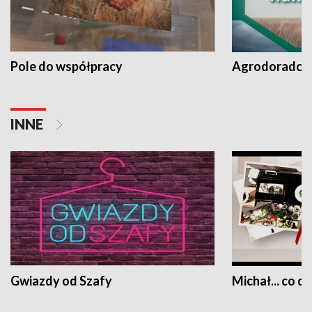
Pole do współpracy
Agrodoradcy 
INNE
Gwiazdy od Szafy
Michał... co dz