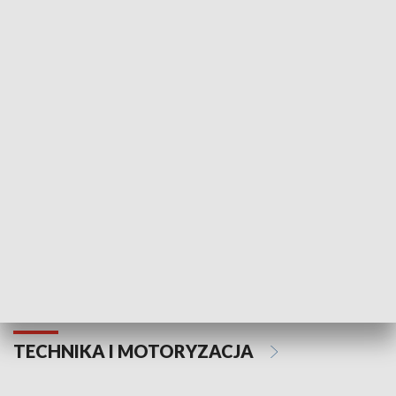
KULTURA I SZTUKA
Informator kulturalny
Drzwi do kult
TECHNIKA I MOTORYZACJA