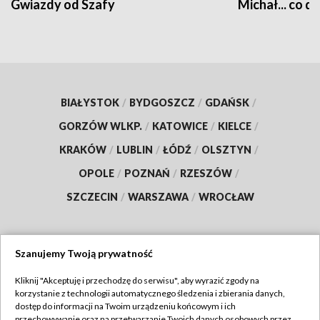
Gwiazdy od Szafy
Michał... co dz
BIAŁYSTOK
/
BYDGOSZCZ
/
GDAŃSK
/
GORZÓW WLKP.
/
KATOWICE
/
KIELCE
/
KRAKÓW
/
LUBLIN
/
ŁÓDŹ
/
OLSZTYN
/
OPOLE
/
POZNAŃ
/
RZESZÓW
/
SZCZECIN
/
WARSZAWA
/
WROCŁAW
Szanujemy Twoją prywatność
Dołącz do nas:
Kliknij "Akceptuję i przechodzę do serwisu", aby wyrazić zgody na
korzystanie z technologii automatycznego śledzenia i zbierania danych,
TVP
dostęp do informacji na Twoim urządzeniu końcowym i ich
Abonament TVP
przechowywanie oraz na przetwarzanie Twoich danych osobowych przez