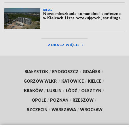
KIELCE
Nowe mieszkania komunalne i społeczne
w Kielcach. Lista oczekujących jest długa
ZOBACZ WIĘCEJ
BIAŁYSTOK
/
BYDGOSZCZ
/
GDAŃSK
/
GORZÓW WLKP.
/
KATOWICE
/
KIELCE
/
KRAKÓW
/
LUBLIN
/
ŁÓDŹ
/
OLSZTYN
/
OPOLE
/
POZNAŃ
/
RZESZÓW
/
SZCZECIN
/
WARSZAWA
/
WROCŁAW