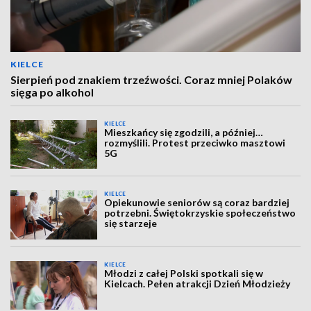
KIELCE
Sierpień pod znakiem trzeźwości. Coraz mniej Polaków
sięga po alkohol
KIELCE
Mieszkańcy się zgodzili, a później…
rozmyślili. Protest przeciwko masztowi
5G
KIELCE
Opiekunowie seniorów są coraz bardziej
potrzebni. Świętokrzyskie społeczeństwo
się starzeje
KIELCE
Młodzi z całej Polski spotkali się w
Kielcach. Pełen atrakcji Dzień Młodzieży