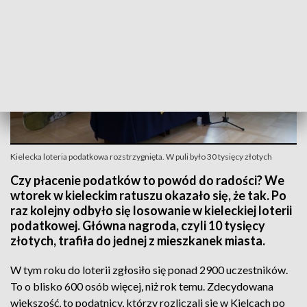
Kielecka loteria podatkowa rozstrzygnięta. W puli było 30 tysięcy złotych
Czy płacenie podatków to powód do radości? We
wtorek w kieleckim ratuszu okazało się, że tak. Po
raz kolejny odbyło się losowanie w kieleckiej loterii
podatkowej. Główna nagroda, czyli 10 tysięcy
złotych, trafiła do jednej z mieszkanek miasta.
W tym roku do loterii zgłosiło się ponad 2900 uczestników.
To o blisko 600 osób więcej, niż rok temu. Zdecydowana
większość, to podatnicy, którzy rozliczali się w Kielcach po