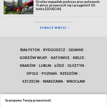
Groźny wypadek podczas prac polowych.
Traktor przewrócił się i przygniótł 53-
latka [ZDJĘCIA]
ZOBACZ WIĘCEJ
BIAŁYSTOK
/
BYDGOSZCZ
/
GDAŃSK
/
GORZÓW WLKP.
/
KATOWICE
/
KIELCE
/
KRAKÓW
/
LUBLIN
/
ŁÓDŹ
/
OLSZTYN
/
OPOLE
/
POZNAŃ
/
RZESZÓW
/
SZCZECIN
/
WARSZAWA
/
WROCŁAW
Szanujemy Twoją prywatność
Dołącz do nas: