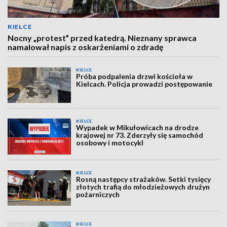
KIELCE
Nocny „protest” przed katedrą. Nieznany sprawca
namalował napis z oskarżeniami o zdradę
KIELCE
Próba podpalenia drzwi kościoła w
Kielcach. Policja prowadzi postępowanie
KIELCE
Wypadek w Mikułowicach na drodze
krajowej nr 73. Zderzyły się samochód
osobowy i motocykl
KIELCE
Rosną następcy strażaków. Setki tysięcy
złotych trafią do młodzieżowych drużyn
pożarniczych
KIELCE