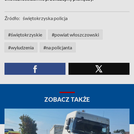
Źródło:
świętokrzyska policja
#świętokrzyskie
#powiat włoszczowski
#wyludzenia
#na policjanta
ZOBACZ TAKŻE