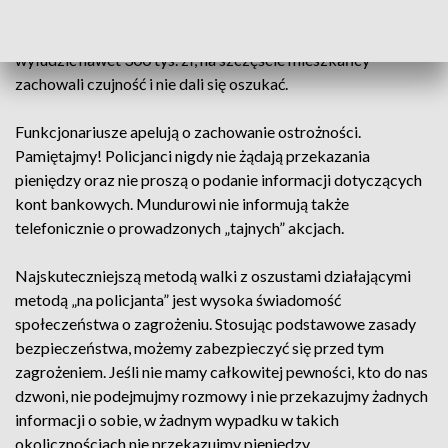
drogowym ich bliskich a następnie podawali do telefonu
policjanta, który ten fakt miał potwierdzić. Oszuści chcieli
wyłudzić nawet 300 tys. zł, na szczęście mieszkańcy
zachowali czujność i nie dali się oszukać.
Funkcjonariusze apelują o zachowanie ostrożności.
Pamiętajmy! Policjanci nigdy nie żądają przekazania
pieniędzy oraz nie proszą o podanie informacji dotyczących
kont bankowych. Mundurowi nie informują także
telefonicznie o prowadzonych „tajnych” akcjach.
Najskuteczniejszą metodą walki z oszustami działającymi
metodą „na policjanta” jest wysoka świadomość
społeczeństwa o zagrożeniu. Stosując podstawowe zasady
bezpieczeństwa, możemy zabezpieczyć się przed tym
zagrożeniem. Jeśli nie mamy całkowitej pewności, kto do nas
dzwoni, nie podejmujmy rozmowy i nie przekazujmy żadnych
informacji o sobie, w żadnym wypadku w takich
okolicznościach nie przekazujmy pieniędzy.