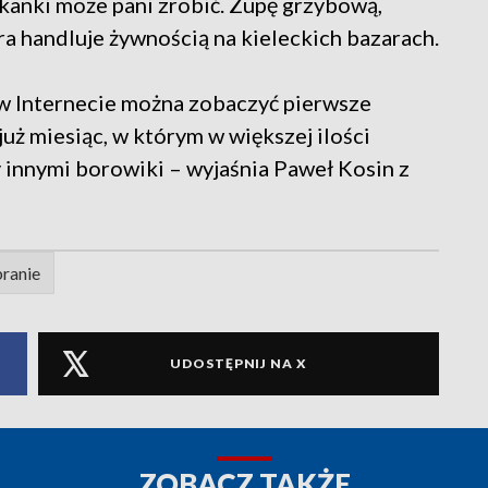
kanki może pani zrobić. Zupę grzybową,
óra handluje żywnością na kieleckich bazarach.
w Internecie można zobaczyć pierwsze
już miesiąc, w którym w większej ilości
 innymi borowiki – wyjaśnia Paweł Kosin z
ranie
UDOSTĘPNIJ NA X
ZOBACZ TAKŻE