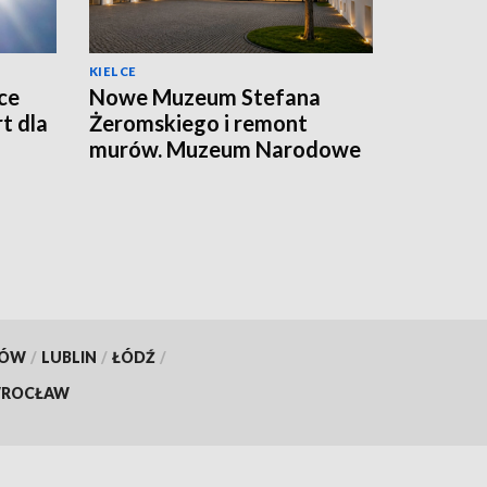
KIELCE
ce
Nowe Muzeum Stefana
t dla
Żeromskiego i remont
murów. Muzeum Narodowe
realizuje dwie duże
inwestycje
KÓW
/
LUBLIN
/
ŁÓDŹ
/
ROCŁAW