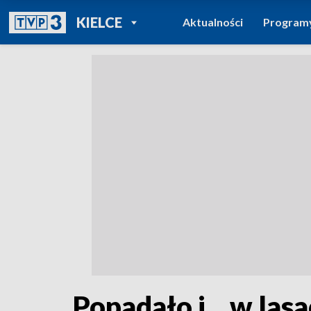
POWRÓT DO
KIELCE
Aktualności
Program
TVP REGIONY
Popadało i... w las