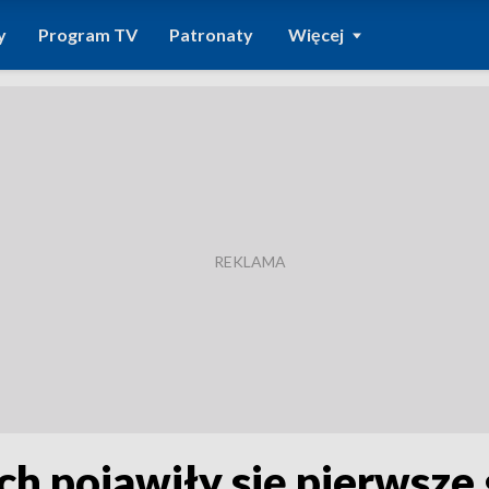
y
Program TV
Patronaty
Więcej
ach pojawiły się pierwsze