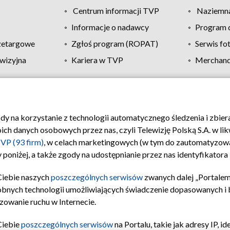
Centrum informacji TVP
Naziemna
Informacje o nadawcy
Program d
zetargowe
Zgłoś program (ROPAT)
Serwis fo
wizyjna
Kariera w TVP
Merchandi
Polityka prywatności
Moje zgody
Pomoc
Biuro re
ody na korzystanie z technologii automatycznego śledzenia i zbie
 danych osobowych przez nas, czyli Telewizję Polską S.A. w likw
VP (93 firm)
, w celach marketingowych (w tym do zautomatyzow
 poniżej, a także zgody na udostępnianie przez nas identyfikator
Ciebie naszych
poszczególnych serwisów
zwanych dalej „Portalem
obnych technologii umożliwiających świadczenie dopasowanych i be
zowanie ruchu w Internecie.
Ciebie
poszczególnych serwisów
na Portalu, takie jak adresy IP, 