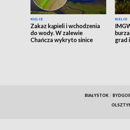
KIELCE
KIELCE
Zakaz kąpieli i wchodzenia
IMGW
do wody. W zalewie
burza
Chańcza wykryto sinice
grad 
prądu
BIAŁYSTOK
/
BYDGO
OLSZTY