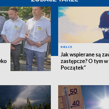
KIELCE
Jak wspierane są z
wko
zastępcze? O tym w
Początek”