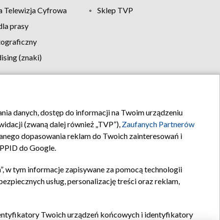
 Telewizja Cyfrowa
Sklep TVP
la prasy
tograficzny
sing (znaki)
klamy
Kontakt
rania danych, dostęp do informacji na Twoim urządzeniu
idacji (zwaną dalej również „TVP”),
Zaufanych Partnerów
anego dopasowania reklam do Twoich zainteresowań i
a PPID do Google.
”, w tym informacje zapisywane za pomocą technologii
zpiecznych usług, personalizację treści oraz reklam,
identyfikatory Twoich urządzeń końcowych i identyfikatory