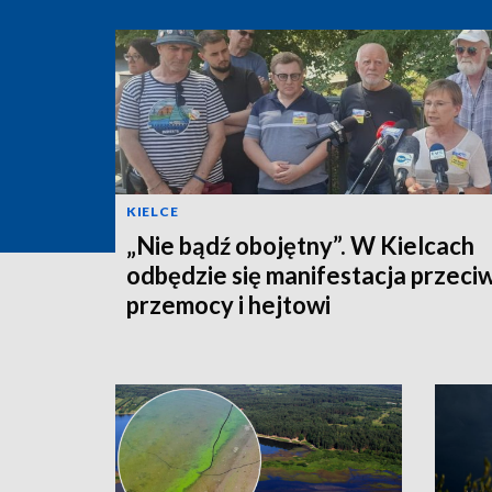
KIELCE
„Nie bądź obojętny”. W Kielcach
odbędzie się manifestacja przeci
przemocy i hejtowi