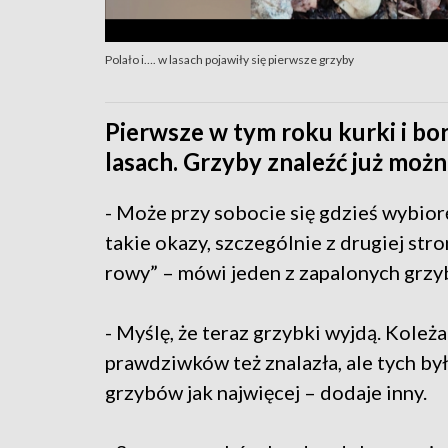
Polało i…. w lasach pojawiły się pierwsze grzyby
Pierwsze w tym roku kurki i bo
lasach. Grzyby znaleźć już moż
- Może przy sobocie się gdzieś wybior
takie okazy, szczególnie z drugiej stro
rowy” – mówi jeden z zapalonych grzyb
- Myślę, że teraz grzybki wyjdą. Koleż
prawdziwków też znalazła, ale tych b
grzybów jak najwięcej – dodaje inny.