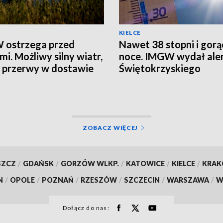
KIELCE
 ostrzega przed
Nawet 38 stopni i gorą
mi. Możliwy silny wiatr,
noce. IMGW wydał aler
i przerwy w dostawie
Świętokrzyskiego
ZOBACZ WIĘCEJ
SZCZ
/
GDAŃSK
/
GORZÓW WLKP.
/
KATOWICE
/
KIELCE
/
KRA
N
/
OPOLE
/
POZNAŃ
/
RZESZÓW
/
SZCZECIN
/
WARSZAWA
/
W
Dołącz do nas: