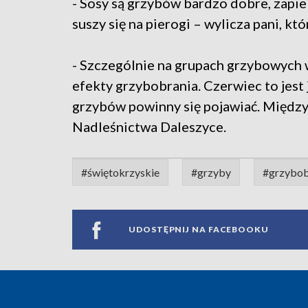
- Sosy są grzybów bardzo dobre, zapie
suszy się na pierogi – wylicza pani, kt
- Szczególnie na grupach grzybowych 
efekty grzybobrania. Czerwiec to jest 
grzybów powinny się pojawiać. Między
Nadleśnictwa Daleszyce.
#świętokrzyskie
#grzyby
#grzybob
UDOSTĘPNIJ NA FACEBOOKU