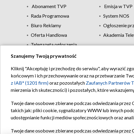
Abonament TVP
Emisja w TVP
Rada Programowa
System NOS
Biuro Reklamy
Ogłoszenie pr
Oferta Handlowa
Akademia Tele
Telegazeta ogłoszenia
Szanujemy Twoją prywatność
Regulamin TVP
Kliknij "Akceptuję i przechodzę do serwisu", aby wyrazić zg
końcowym i ich przechowywanie oraz na przetwarzanie Twoich
z IAB* (1201 firm)
oraz pozostałych
Zaufanych Partnerów T
mierzenia ich skuteczności) i pozostałych, które wskazujemy
Twoje dane osobowe zbierane podczas odwiedzania przez 
takich jak: pliki cookie, sygnalizatory WWW lub innych pod
udostępnianie funkcji mediów społecznościowych oraz anali
Twoje dane osobowe zbierane podczas odwiedzania przez 