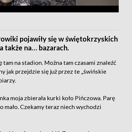
rowiki pojawiły się w świętokrzyskich
na także na… bazarach.
ę tam na stadion. Można tam czasami znaleźć
ny jak przejdzie się już przez te „świńskie
iarzy.
anka moja zbierała kurki koło Pińczowa. Parę
yło mało. Czekamy teraz niech wychodzi