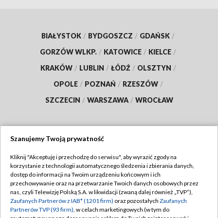
BIAŁYSTOK
/
BYDGOSZCZ
/
GDAŃSK
/
GORZÓW WLKP.
/
KATOWICE
/
KIELCE
/
KRAKÓW
/
LUBLIN
/
ŁÓDŹ
/
OLSZTYN
/
OPOLE
/
POZNAŃ
/
RZESZÓW
/
SZCZECIN
/
WARSZAWA
/
WROCŁAW
Szanujemy Twoją prywatność
Dołącz do nas:
Kliknij "Akceptuję i przechodzę do serwisu", aby wyrazić zgody na
korzystanie z technologii automatycznego śledzenia i zbierania danych,
TVP
dostęp do informacji na Twoim urządzeniu końcowym i ich
Abonament TVP
przechowywanie oraz na przetwarzanie Twoich danych osobowych przez
Regulamin TVP
nas, czyli Telewizję Polską S.A. w likwidacji (zwaną dalej również „TVP”),
Emisja w TVP
Zaufanych Partnerów z IAB* (1201 firm)
oraz pozostałych
Zaufanych
Polityka prywatności
Partnerów TVP (93 firm)
, w celach marketingowych (w tym do
Centrum informacji TVP
Moje zgody