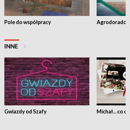
Pole do współpracy
Agrodoradcy 
INNE
Gwiazdy od Szafy
Michał... co dz