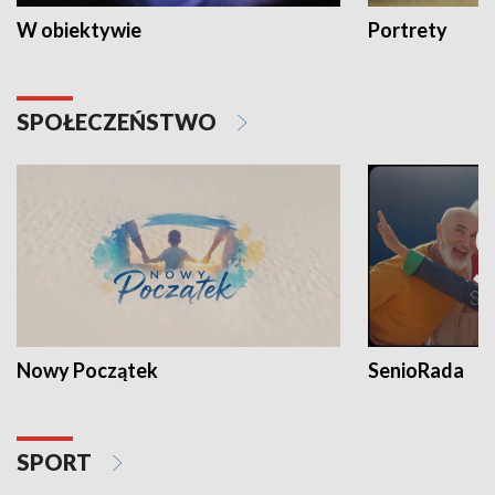
W obiektywie
Portrety
SPOŁECZEŃSTWO
Nowy Początek
SenioRada
SPORT