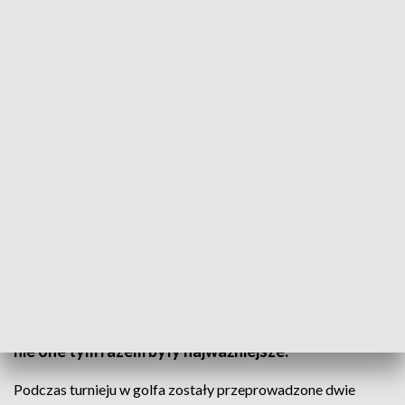
Świętokrzyski Turniej Golfa Olimpiad Specjalnych. „To nie medale były
najważniejsze”
Sport może być także formą rehabilitacji. Osoby
niepełnosprawne z całego regionu w czwartek
odwiedziły stolicę regionu, aby wziąć udział w
Świętokrzyskim Turnieju Golfa Olimpiad
Specjalnych. I choć wszyscy walczyli o medale, to
nie one tym razem były najważniejsze.
Podczas turnieju w golfa zostały przeprowadzone dwie