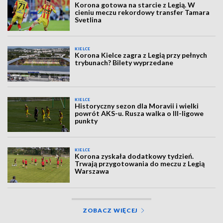
Korona gotowa na starcie z Legią. W
cieniu meczu rekordowy transfer Tamara
Svetlina
KIELCE
Korona Kielce zagra z Legią przy pełnych
trybunach? Bilety wyprzedane
KIELCE
Historyczny sezon dla Moravii i wielki
powrót AKS-u. Rusza walka o III-ligowe
punkty
KIELCE
Korona zyskała dodatkowy tydzień.
Trwają przygotowania do meczu z Legią
Warszawa
ZOBACZ WIĘCEJ