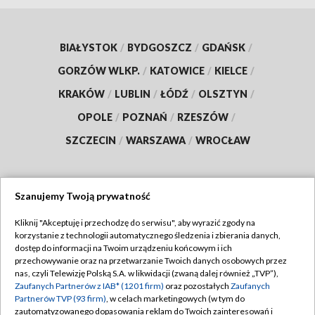
BIAŁYSTOK
/
BYDGOSZCZ
/
GDAŃSK
/
GORZÓW WLKP.
/
KATOWICE
/
KIELCE
/
KRAKÓW
/
LUBLIN
/
ŁÓDŹ
/
OLSZTYN
/
OPOLE
/
POZNAŃ
/
RZESZÓW
/
SZCZECIN
/
WARSZAWA
/
WROCŁAW
Szanujemy Twoją prywatność
Dołącz do nas:
Kliknij "Akceptuję i przechodzę do serwisu", aby wyrazić zgody na
korzystanie z technologii automatycznego śledzenia i zbierania danych,
TVP
dostęp do informacji na Twoim urządzeniu końcowym i ich
Abonament TVP
przechowywanie oraz na przetwarzanie Twoich danych osobowych przez
Regulamin TVP
nas, czyli Telewizję Polską S.A. w likwidacji (zwaną dalej również „TVP”),
Emisja w TVP
Polityka prywatności
Zaufanych Partnerów z IAB* (1201 firm)
oraz pozostałych
Zaufanych
Partnerów TVP (93 firm)
, w celach marketingowych (w tym do
Centrum informacji TVP
Moje zgody
zautomatyzowanego dopasowania reklam do Twoich zainteresowań i