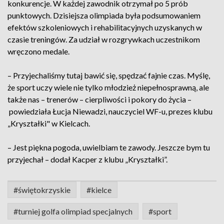
konkurencje. W każdej zawodnik otrzymał po 5 prób
punktowych. Dzisiejsza olimpiada była podsumowaniem
efektów szkoleniowych i rehabilitacyjnych uzyskanych w
czasie treningów. Za udział w rozgrywkach uczestnikom
wręczono medale.
– Przyjechaliśmy tutaj bawić się, spędzać fajnie czas. Myślę,
że sport uczy wiele nie tylko młodzież niepełnosprawną, ale
także nas – trenerów – cierpliwości i pokory do życia –
powiedziała Łucja Niewadzi, nauczyciel WF-u, prezes klubu
„Kryształki" w Kielcach.
– Jest piękna pogoda, uwielbiam te zawody. Jeszcze bym tu
przyjechał – dodał Kacper z klubu „Kryształki”.
#świętokrzyskie
#kielce
#turniej golfa olimpiad specjalnych
#sport