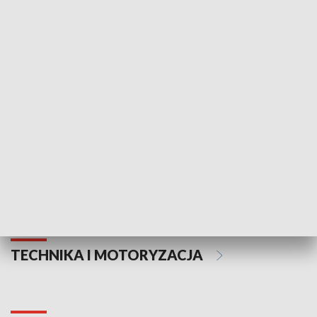
KULTURA I SZTUKA
Informator kulturalny
Drzwi do kult
TECHNIKA I MOTORYZACJA