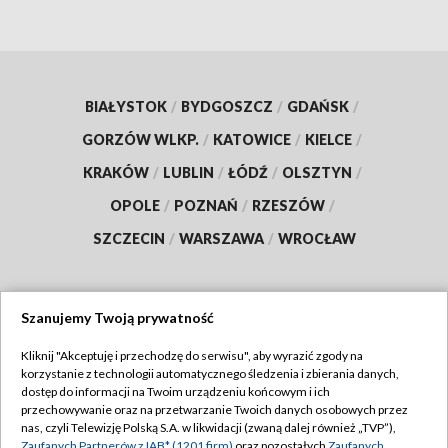
BIAŁYSTOK
/
BYDGOSZCZ
/
GDAŃSK
/
GORZÓW WLKP.
/
KATOWICE
/
KIELCE
/
KRAKÓW
/
LUBLIN
/
ŁÓDŹ
/
OLSZTYN
/
OPOLE
/
POZNAŃ
/
RZESZÓW
/
SZCZECIN
/
WARSZAWA
/
WROCŁAW
Szanujemy Twoją prywatność
Dołącz do nas:
Kliknij "Akceptuję i przechodzę do serwisu", aby wyrazić zgody na
korzystanie z technologii automatycznego śledzenia i zbierania danych,
TVP
dostęp do informacji na Twoim urządzeniu końcowym i ich
Abonament TVP
przechowywanie oraz na przetwarzanie Twoich danych osobowych przez
Regulamin TVP
nas, czyli Telewizję Polską S.A. w likwidacji (zwaną dalej również „TVP”),
Emisja w TVP
Zaufanych Partnerów z IAB* (1201 firm)
oraz pozostałych
Zaufanych
Polityka prywatności