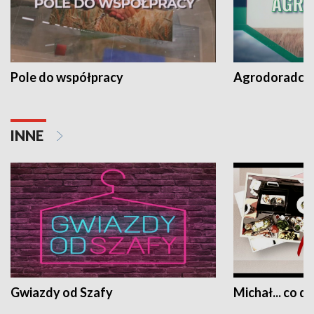
Pole do współpracy
Agrodoradcy 
INNE
Gwiazdy od Szafy
Michał... co dz