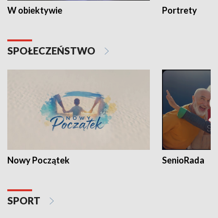
W obiektywie
Portrety
SPOŁECZEŃSTWO
Nowy Początek
SenioRada
SPORT