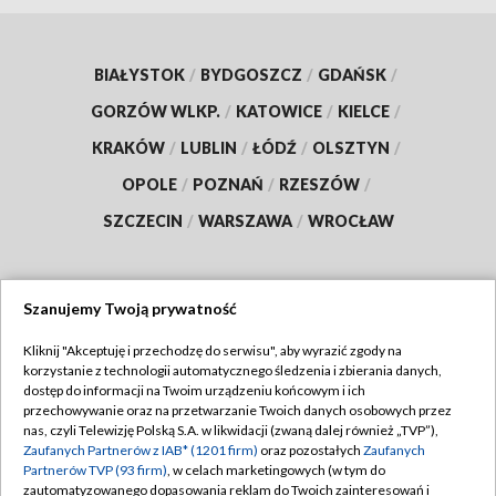
BIAŁYSTOK
/
BYDGOSZCZ
/
GDAŃSK
/
GORZÓW WLKP.
/
KATOWICE
/
KIELCE
/
KRAKÓW
/
LUBLIN
/
ŁÓDŹ
/
OLSZTYN
/
OPOLE
/
POZNAŃ
/
RZESZÓW
/
SZCZECIN
/
WARSZAWA
/
WROCŁAW
Szanujemy Twoją prywatność
Dołącz do nas:
Kliknij "Akceptuję i przechodzę do serwisu", aby wyrazić zgody na
korzystanie z technologii automatycznego śledzenia i zbierania danych,
TVP
dostęp do informacji na Twoim urządzeniu końcowym i ich
Abonament TVP
przechowywanie oraz na przetwarzanie Twoich danych osobowych przez
Regulamin TVP
nas, czyli Telewizję Polską S.A. w likwidacji (zwaną dalej również „TVP”),
Emisja w TVP
Zaufanych Partnerów z IAB* (1201 firm)
oraz pozostałych
Zaufanych
Polityka prywatności
Partnerów TVP (93 firm)
, w celach marketingowych (w tym do
Centrum informacji TVP
Moje zgody
zautomatyzowanego dopasowania reklam do Twoich zainteresowań i