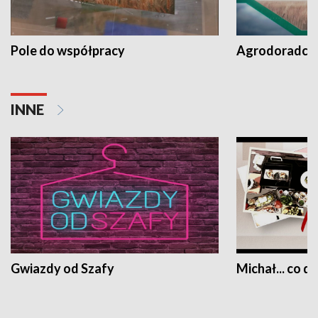
Pole do współpracy
Agrodoradcy 
INNE
Gwiazdy od Szafy
Michał... co dz