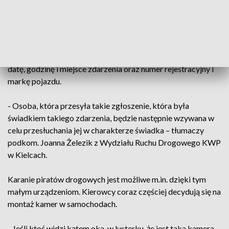
I w większości przypadków - kierowcy są rozliczani według
obowiązującego taryfikatora. Filmy z zarejestrowanymi
wykroczeniami można przesyłać na adres
stopagresjidrogowej@ki.policja.gov.pl. W mailu należy podać
datę, godzinę i miejsce zdarzenia oraz numer rejestracyjny i
markę pojazdu.
- Osoba, która przesyła takie zgłoszenie, która była
świadkiem takiego zdarzenia, będzie następnie wzywana w
celu przesłuchania jej w charakterze świadka – tłumaczy
podkom. Joanna Żelezik z Wydziału Ruchu Drogowego KWP
w Kielcach.
Karanie piratów drogowych jest możliwe m.in. dzięki tym
małym urządzeniom. Kierowcy coraz częściej decydują się na
montaż kamer w samochodach.
- Jeśli ktoś widzi kątem oka, w lusterku, że jest taka kamera