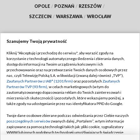
OPOLE
/
POZNAŃ
/
RZESZÓW
/
SZCZECIN
/
WARSZAWA
/
WROCŁAW
Szanujemy Twoją prywatność
Dołącz do nas:
Kliknij "Akceptuję i przechodzę do serwisu", aby wyrazić zgody na
korzystanie z technologii automatycznego śledzenia i zbierania danych,
TVP
dostęp do informacji na Twoim urządzeniu końcowym i ich
Abonament TVP
przechowywanie oraz na przetwarzanie Twoich danych osobowych przez
Regulamin TVP
nas, czyli Telewizję Polską S.A. w likwidacji (zwaną dalej również „TVP”),
Emisja w TVP
Polityka prywatności
Zaufanych Partnerów z IAB* (1201 firm)
oraz pozostałych
Zaufanych
Partnerów TVP (93 firm)
, w celach marketingowych (w tym do
Centrum informacji TVP
Moje zgody
zautomatyzowanego dopasowania reklam do Twoich zainteresowań i
mierzenia ich skuteczności) i pozostałych, które wskazujemy poniżej, a
Naziemna Telewizja Cyfrowa
Pomoc
także zgody na udostępnianie przez nas identyfikatora PPID do Google.
Sklep TVP
Biuro reklamy
Twoje dane osobowe zbierane podczas odwiedzania przez Ciebie naszych
Rada Programowa
Kontakt
poszczególnych serwisów
zwanych dalej „Portalem”, w tym informacje
zapisywane za pomocą technologii takich jak: pliki cookie, sygnalizatory
System NOS
WWW lub innych podobnych technologii umożliwiających świadczenie
dopasowanych i bezpiecznych usług, personalizację treści oraz reklam,