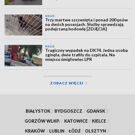
KIELCE
Trzy martwe szczenięta i ponad 200 psów
na dwóch posesjach. Służby sprawdzają
podejrzaną hodowlę [ZDJĘCIA]
KIELCE
Tragiczny wypadek na DK74. Jedna osoba
zginęła, dwie trafiły do szpitala. Na
miejscu śmigłowiec LPR
ZOBACZ WIĘCEJ
BIAŁYSTOK
/
BYDGOSZCZ
/
GDAŃSK
/
GORZÓW WLKP.
/
KATOWICE
/
KIELCE
/
KRAKÓW
/
LUBLIN
/
ŁÓDŹ
/
OLSZTYN
/