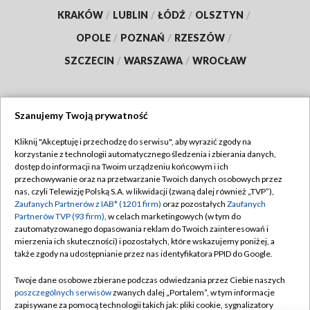
KRAKÓW
/
LUBLIN
/
ŁÓDŹ
/
OLSZTYN
/
OPOLE
/
POZNAŃ
/
RZESZÓW
/
SZCZECIN
/
WARSZAWA
/
WROCŁAW
Szanujemy Twoją prywatność
Dołącz do nas:
Kliknij "Akceptuję i przechodzę do serwisu", aby wyrazić zgody na
korzystanie z technologii automatycznego śledzenia i zbierania danych,
TVP
dostęp do informacji na Twoim urządzeniu końcowym i ich
Abonament TVP
przechowywanie oraz na przetwarzanie Twoich danych osobowych przez
Regulamin TVP
nas, czyli Telewizję Polską S.A. w likwidacji (zwaną dalej również „TVP”),
Emisja w TVP
Polityka prywatności
Zaufanych Partnerów z IAB* (1201 firm)
oraz pozostałych
Zaufanych
Partnerów TVP (93 firm)
, w celach marketingowych (w tym do
Centrum informacji TVP
Moje zgody
zautomatyzowanego dopasowania reklam do Twoich zainteresowań i
mierzenia ich skuteczności) i pozostałych, które wskazujemy poniżej, a
Naziemna Telewizja Cyfrowa
Pomoc
także zgody na udostępnianie przez nas identyfikatora PPID do Google.
Sklep TVP
Biuro reklamy
Twoje dane osobowe zbierane podczas odwiedzania przez Ciebie naszych
Rada Programowa
Kontakt
poszczególnych serwisów
zwanych dalej „Portalem”, w tym informacje
zapisywane za pomocą technologii takich jak: pliki cookie, sygnalizatory