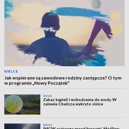
KIELCE
Jak wspierane są zawodowe rodziny zastępcze? O tym
w programie „Nowy Początek”
KIELCE
Zakaz kąpieli i wchodzenia do wody. W
zalewie Chańcza wykryto sinice
KIELCE
IMGW ostrzega przed burzami. Możliwy