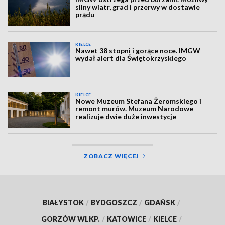
silny wiatr, grad i przerwy w dostawie
prądu
KIELCE
Nawet 38 stopni i gorące noce. IMGW
wydał alert dla Świętokrzyskiego
KIELCE
Nowe Muzeum Stefana Żeromskiego i
remont murów. Muzeum Narodowe
realizuje dwie duże inwestycje
ZOBACZ WIĘCEJ
BIAŁYSTOK
/
BYDGOSZCZ
/
GDAŃSK
/
GORZÓW WLKP.
/
KATOWICE
/
KIELCE
/