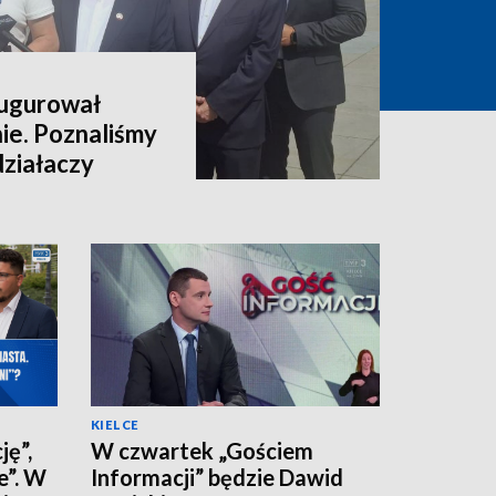
augurował
nie. Poznaliśmy
 działaczy
KIELCE
ję”,
W czwartek „Gościem
e”. W
Informacji” będzie Dawid