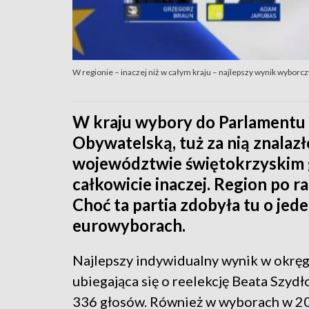
W regionie – inaczej niż w całym kraju – najlepszy wynik wyborcz
W kraju wybory do Parlamentu 
Obywatelską, tuż za nią znalazł
województwie świętokrzyskim 
całkowicie inaczej. Region po ra
Choć ta partia zdobyła tu o je
eurowyborach.
Najlepszy indywidualny wynik w okrę
ubiegająca się o reelekcję Beata Szydło
336 głosów. Również w wyborach w 20