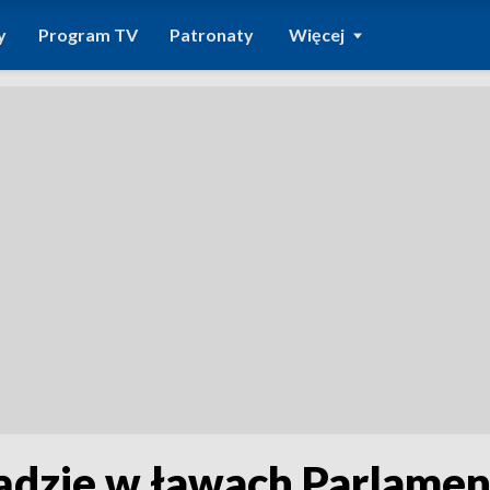
y
Program TV
Patronaty
Więcej
ądzie w ławach Parlamen