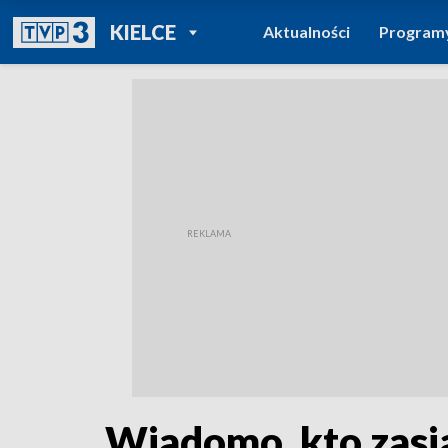
POWRÓT DO
KIELCE
Aktualności
Program
TVP REGIONY
Wiadomo, kto zasi