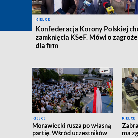
KIELCE
Konfederacja Korony Polskiej ch
zamknięcia KSeF. Mówi o zagroże
dla firm
KIELCE
KIELCE
Morawiecki rusza po własną
Zabra
partię. Wśród uczestników
ma zg