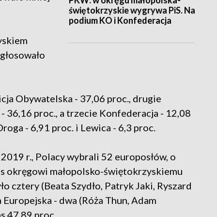
PKW: w okręgu małopolska-
świętokrzyskie wygrywa PiS. Na
podium KO i Konfederacja
yskiem
zagłosowało
cja Obywatelska - 37,06 proc., drugie
- 36,16 proc., a trzecie Konfederacja - 12,08
roga - 6,91 proc. i Lewica - 6,3 proc.
2019 r., Polacy wybrali 52 europosłów, o
as okręgowi małopolsko-świętokrzyskiemu
o cztery (Beata Szydło, Patryk Jaki, Ryszard
a Europejska - dwa (Róża Thun, Adam
s 47,89 proc.