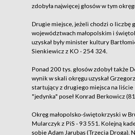
zdobyła najwięcej głosów w tym okręg
Drugie miejsce, jeżeli chodzi o liczbę
województwach małopolskim i święto
uzyskał były minister kultury Bartłomi
Sienkiewicz z KO - 254 324.
Ponad 200 tys. głosów zdobył także Do
wynik w skali okręgu uzyskał Grzegorz
startujący z drugiego miejsca na liści
"jedynka" poseł Konrad Berkowicz (81
Okręg małopolsko-świętokrzyski w Br
Mularczyk z PiS - 93 551. Kolejną ka
sobie Adam Jarubas (Trzecia Droga). 