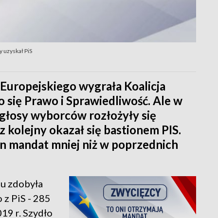
y uzyskał PiS
Europejskiego wygrała Koalicja
o się Prawo i Sprawiedliwość. Ale w
głosy wyborców rozłożyły się
z kolejny okazał się bastionem PIS.
den mandat mniej niż w poprzednich
gu zdobyła
 z PiS - 285
19 r. Szydło