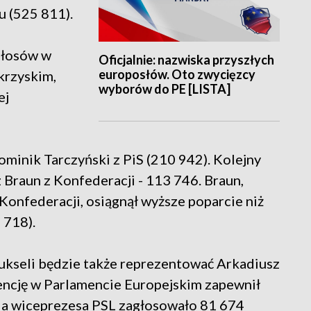
u (525 811).
 głosów w
Oficjalnie: nazwiska przyszłych
europosłów. Oto zwycięzcy
krzyskim,
wyborów do PE [LISTA]
ej
minik Tarczyński z PiS (210 942). Kolejny
 Braun z Konfederacji - 113 746. Braun,
e Konfederacji, osiągnął wyższe poparcie niż
 718).
ukseli będzie także reprezentować Arkadiusz
dencję w Parlamencie Europejskim zapewnił
Na wiceprezesa PSL zagłosowało 81 674