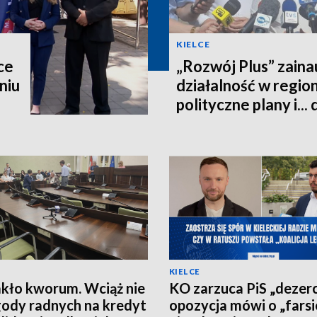
KIELCE
ce
„Rozwój Plus” zain
niu
działalność w regio
polityczne plany i...
KIELCE
kło kworum. Wciąż nie
KO zarzuca PiS „dezerc
ody radnych na kredyt
opozycja mówi o „farsi