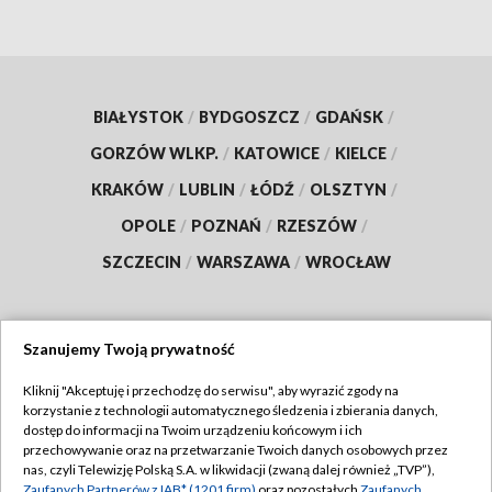
BIAŁYSTOK
/
BYDGOSZCZ
/
GDAŃSK
/
GORZÓW WLKP.
/
KATOWICE
/
KIELCE
/
KRAKÓW
/
LUBLIN
/
ŁÓDŹ
/
OLSZTYN
/
OPOLE
/
POZNAŃ
/
RZESZÓW
/
SZCZECIN
/
WARSZAWA
/
WROCŁAW
Szanujemy Twoją prywatność
Dołącz do nas:
Kliknij "Akceptuję i przechodzę do serwisu", aby wyrazić zgody na
korzystanie z technologii automatycznego śledzenia i zbierania danych,
TVP
dostęp do informacji na Twoim urządzeniu końcowym i ich
Abonament TVP
przechowywanie oraz na przetwarzanie Twoich danych osobowych przez
Regulamin TVP
nas, czyli Telewizję Polską S.A. w likwidacji (zwaną dalej również „TVP”),
Emisja w TVP
Zaufanych Partnerów z IAB* (1201 firm)
oraz pozostałych
Zaufanych
Polityka prywatności