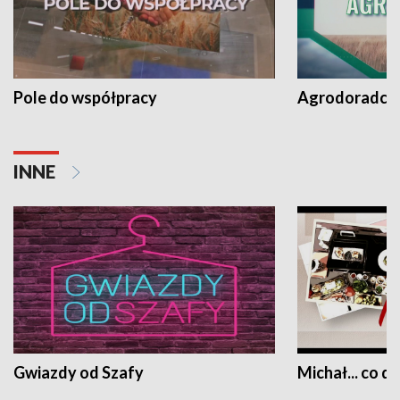
Pole do współpracy
Agrodoradcy 
INNE
Gwiazdy od Szafy
Michał... co dz