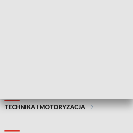
KULTURA I SZTUKA
Informator kulturalny
Drzwi do kult
TECHNIKA I MOTORYZACJA