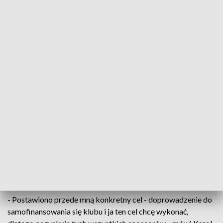
tłumaczem byłego trenera Gino Lettieriego oraz rzecznikiem
prasowym.
- Jest to dla mnie nobilitacja i mam nadzieję, że sprostam
wymaganiom mamy fajny zespół zbudowany przez Darię
Wollenberg i mam nadzieję ze nasze osiągnięcia będą
kontynuowane – mówi Rafał Kielczyk, dyrektor marketingu
Korony Kielce.
Także dziś prezes Karol Jakubczyk poinformował o planach
klubu na przyszłość. Korona ma zachować budżet na
poziomie około 28 milionów złotych. Zobowiązania
długoterminowe klubu wynoszą ponad 10 milionów. W
krótszym czasie zarząd musi się uporać z długami wysokości
800 tysięcy złotych.
- Postawiono przede mną konkretny cel - doprowadzenie do
samofinansowania się klubu i ja ten cel chcę wykonać,