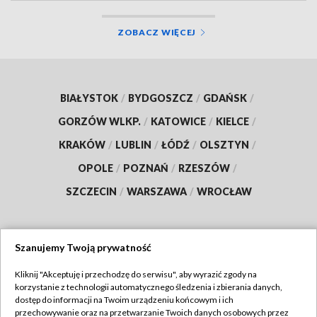
ZOBACZ WIĘCEJ
BIAŁYSTOK
/
BYDGOSZCZ
/
GDAŃSK
/
GORZÓW WLKP.
/
KATOWICE
/
KIELCE
/
KRAKÓW
/
LUBLIN
/
ŁÓDŹ
/
OLSZTYN
/
OPOLE
/
POZNAŃ
/
RZESZÓW
/
SZCZECIN
/
WARSZAWA
/
WROCŁAW
Szanujemy Twoją prywatność
Dołącz do nas:
Kliknij "Akceptuję i przechodzę do serwisu", aby wyrazić zgody na
korzystanie z technologii automatycznego śledzenia i zbierania danych,
TVP
dostęp do informacji na Twoim urządzeniu końcowym i ich
Abonament TVP
przechowywanie oraz na przetwarzanie Twoich danych osobowych przez
Regulamin TVP