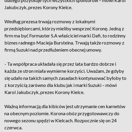
dlatego pozyskuje tych wszystkich sponsorów – mówi Karol
Jakubczyk, prezes Korony Kielce.
Według prezesa trwają rozmowy z lokalnymi
przedsiębiorcami, którzy mieliby wesprzeć Koronę. Jedną z
firm ma być Formaster S.A właściciel marki Dafi, to rodzinny
biznes radnego Macieja Bursteina. Trwają także rozmowy z
firmą Suzuki nad przedłużeniem obecnej umowy.
- Ta współpraca układała się przez lata bardzo dobrze i
każda ze stron miała wymierne korzyści. Uważam, że gdyby
się udało na takich samych zasadach kontynuować byłoby to
z korzyścią zarówno dla klubu jak i marki Suzuki – mówi
Karol Jakubczyk, prezes Korony Kielce.
Ważną informacją dla kibiców jest utrzymanie cen karnetów
na obecnym poziomie. Korona obóz przygotowawczy do
nowego sezonu spędzi w Kielcach. Rozpocznie się on 24
czerwca.