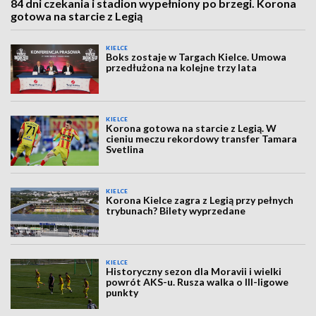
84 dni czekania i stadion wypełniony po brzegi. Korona
gotowa na starcie z Legią
KIELCE
Boks zostaje w Targach Kielce. Umowa
przedłużona na kolejne trzy lata
KIELCE
Korona gotowa na starcie z Legią. W
cieniu meczu rekordowy transfer Tamara
Svetlina
KIELCE
Korona Kielce zagra z Legią przy pełnych
trybunach? Bilety wyprzedane
KIELCE
Historyczny sezon dla Moravii i wielki
powrót AKS-u. Rusza walka o III-ligowe
punkty