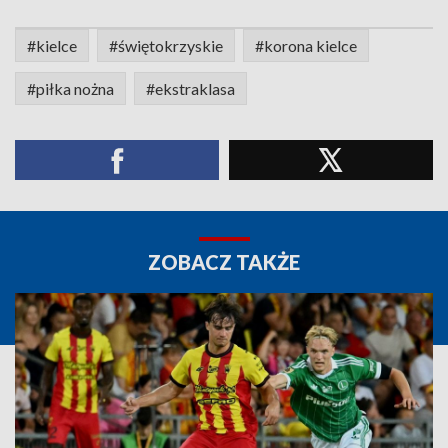
#kielce
#świętokrzyskie
#korona kielce
#piłka nożna
#ekstraklasa
ZOBACZ TAKŻE