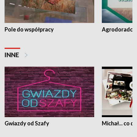
Pole do współpracy
Agrodoradcy 
INNE
Gwiazdy od Szafy
Michał... co dz