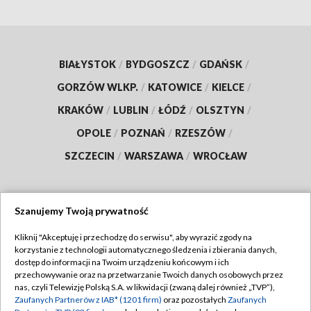
BIAŁYSTOK
/
BYDGOSZCZ
/
GDAŃSK
/
GORZÓW WLKP.
/
KATOWICE
/
KIELCE
/
KRAKÓW
/
LUBLIN
/
ŁÓDŹ
/
OLSZTYN
/
OPOLE
/
POZNAŃ
/
RZESZÓW
/
SZCZECIN
/
WARSZAWA
/
WROCŁAW
Szanujemy Twoją prywatność
Dołącz do nas:
Kliknij "Akceptuję i przechodzę do serwisu", aby wyrazić zgody na
korzystanie z technologii automatycznego śledzenia i zbierania danych,
TVP
dostęp do informacji na Twoim urządzeniu końcowym i ich
Abonament TVP
przechowywanie oraz na przetwarzanie Twoich danych osobowych przez
Regulamin TVP
nas, czyli Telewizję Polską S.A. w likwidacji (zwaną dalej również „TVP”),
Emisja w TVP
Zaufanych Partnerów z IAB* (1201 firm)
oraz pozostałych
Zaufanych
Polityka prywatności