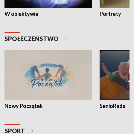
W obiektywie
Portrety
SPOŁECZEŃSTWO
Nowy Początek
SenioRada
SPORT