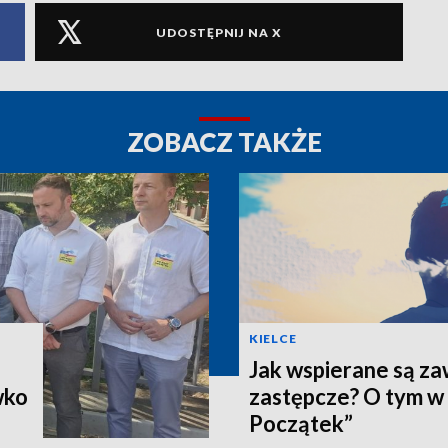
UDOSTĘPNIJ NA X
ZOBACZ TAKŻE
KIELCE
Jak wspierane są z
wko
zastępcze? O tym w
Początek”