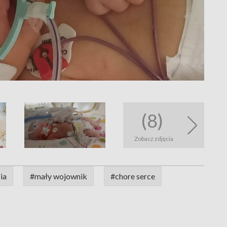
(8)
Zobacz zdjęcia
ia
#mały wojownik
#chore serce