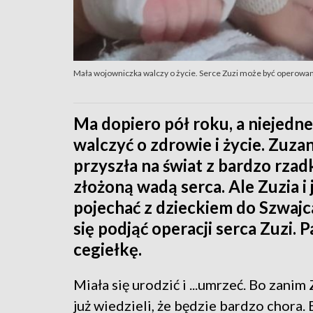
Mała wojowniczka walczy o życie. Serce Zuzi może być operowane
Ma dopiero pół roku, a niejedn
walczyć o zdrowie i życie. Zuz
przyszła na świat z bardzo rza
złożoną wadą serca. Ale Zuzia i j
pojechać z dzieckiem do Szwajca
się podjąć operacji serca Zuzi.
cegiełkę.
Miała się urodzić i ...umrzeć. Bo zanim 
już wiedzieli, że będzie bardzo chora.