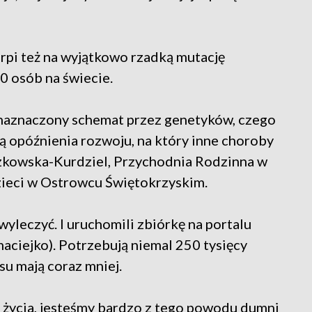
erpi też na wyjątkowo rzadką mutację
0 osób na świecie.
i naznaczony schemat przez genetyków, czego
ą opóźnienia rozwoju, na który inne choroby
zkowska-Kurdziel, Przychodnia Rodzinna w
ieci w Ostrowcu Świętokrzyskim.
 wyleczyć. I uruchomili zbiórkę na portalu
ciejko). Potrzebują niemal 250 tysięcy
su mają coraz mniej.
o życia, jesteśmy bardzo z tego powodu dumni