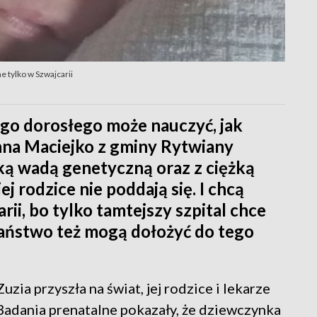
 tylko w Szwajcarii
ego dorosłego może nauczyć, jak
anna Maciejko z gminy Rytwiany
dką wadą genetyczną oraz z ciężką
ej rodzice nie poddają się. I chcą
rii, bo tylko tamtejszy szpital chce
 Państwo też mogą dołożyć do tego
Zuzia przyszła na świat, jej rodzice i lekarze
 Badania prenatalne pokazały, że dziewczynka