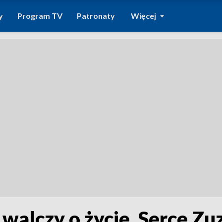
y
Program TV
Patronaty
Więcej
alczy o życie. Serce Zu