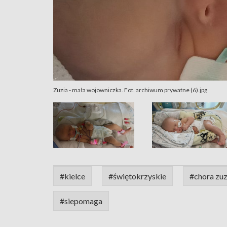
Zuzia - mała wojowniczka. Fot. archiwum prywatne (6).jpg
#kielce
#świętokrzyskie
#chora zuz
#siepomaga