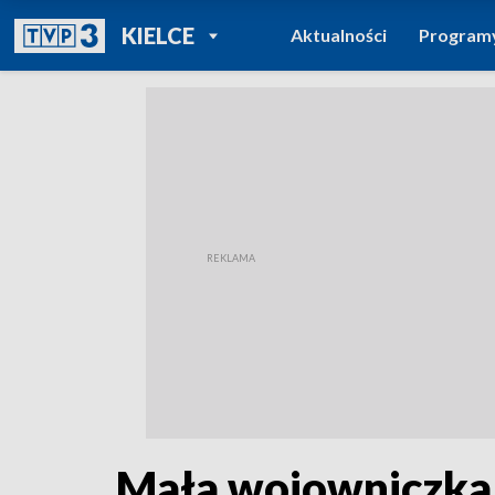
POWRÓT DO
KIELCE
Aktualności
Program
TVP REGIONY
Mała wojowniczka w