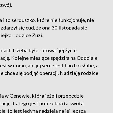
ozwój.
a i to serduszko, które nie funkcjonuje, nie
 zdarzył się cud, że ona 30 listopada się
ejko, rodzice Zuzi.
niach trzeba było ratować jej życie.
cję. Kolejne miesiące spędziła na Oddziale
st w domu, ale jej serce jest bardzo słabe, a
e chce się podjąć operacji. Nadzieję rodzice
acja w Genewie, która jeżeli przebędzie
acji, dlatego jest potrzebna ta kwota,
e, to jest jedyna nadzieja na jej lepszą