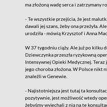
ma złożoną wadę serca i zatrzymany r
- Te wszystkie przejścia, że jest malutk
dawali jej szans, żeby ona przeżyła. Ale
urodziła - mówią Krzysztof i Anna Maci
W 37 tygodniu ciąży. Ale już po kilku d
Dziewczynka przeszła ryzykowną opera
Intensywnej Opieki Medycznej. Teraz je
jego choroba złożona. W Polsce nikt ni
znaleźli w Genewie.
- Najistotniejsza jest tutaj ta konsult
pozytywnie, jest możliwość wtedy oper
żebyśmy wyjechali z nią na te konsultacj