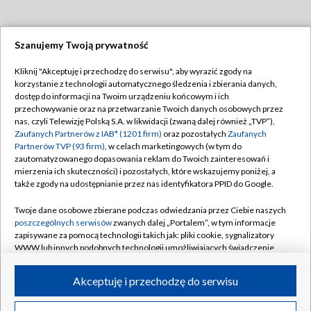
Szanujemy Twoją prywatność
Dołącz do nas:
Kliknij "Akceptuję i przechodzę do serwisu", aby wyrazić zgody na
korzystanie z technologii automatycznego śledzenia i zbierania danych,
TVP
dostęp do informacji na Twoim urządzeniu końcowym i ich
Abonament TVP
przechowywanie oraz na przetwarzanie Twoich danych osobowych przez
Regulamin TVP
nas, czyli Telewizję Polską S.A. w likwidacji (zwaną dalej również „TVP”),
Emisja w TVP
Polityka prywatności
Zaufanych Partnerów z IAB* (1201 firm)
oraz pozostałych
Zaufanych
Partnerów TVP (93 firm)
, w celach marketingowych (w tym do
Centrum informacji TVP
Moje zgody
zautomatyzowanego dopasowania reklam do Twoich zainteresowań i
mierzenia ich skuteczności) i pozostałych, które wskazujemy poniżej, a
Naziemna Telewizja Cyfrowa
Pomoc
także zgody na udostępnianie przez nas identyfikatora PPID do Google.
Sklep TVP
Biuro reklamy
Twoje dane osobowe zbierane podczas odwiedzania przez Ciebie naszych
Rada Programowa
Kontakt
poszczególnych serwisów
zwanych dalej „Portalem”, w tym informacje
zapisywane za pomocą technologii takich jak: pliki cookie, sygnalizatory
System NOS
WWW lub innych podobnych technologii umożliwiających świadczenie
dopasowanych i bezpiecznych usług, personalizację treści oraz reklam,
Informacje o nadawcy
Kanały
udostępnianie funkcji mediów społecznościowych oraz analizowanie
Akceptuję i przechodzę do serwisu
ruchu w Internecie.
Program dla prasy
©2026 Telewizja Polska S.A. w likwidacji
Biuro Reklamy