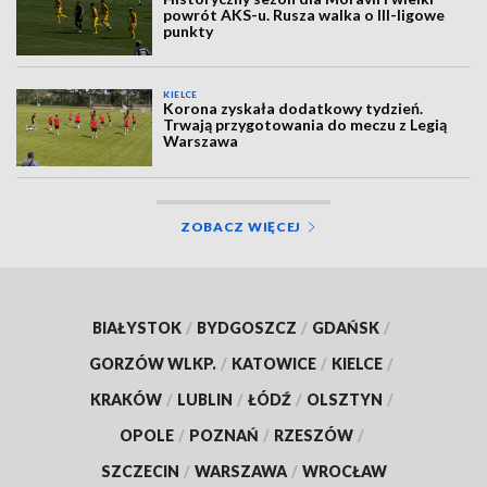
powrót AKS-u. Rusza walka o III-ligowe
punkty
KIELCE
Korona zyskała dodatkowy tydzień.
Trwają przygotowania do meczu z Legią
Warszawa
ZOBACZ WIĘCEJ
BIAŁYSTOK
/
BYDGOSZCZ
/
GDAŃSK
/
GORZÓW WLKP.
/
KATOWICE
/
KIELCE
/
KRAKÓW
/
LUBLIN
/
ŁÓDŹ
/
OLSZTYN
/
OPOLE
/
POZNAŃ
/
RZESZÓW
/
SZCZECIN
/
WARSZAWA
/
WROCŁAW