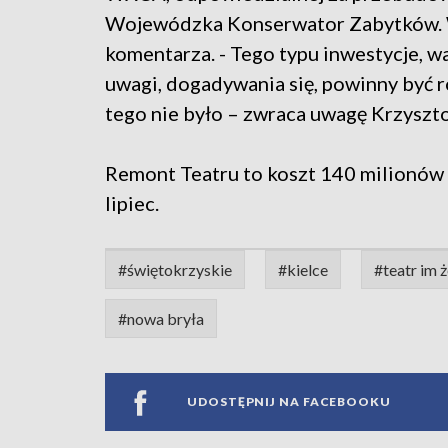
Wojewódzka Konserwator Zabytków. W 
komentarza. - Tego typu inwestycje, w
uwagi, dogadywania się, powinny być 
tego nie było – zwraca uwagę Krzyszto
Remont Teatru to koszt 140 milionów 
lipiec.
#świętokrzyskie
#kielce
#teatr im 
#nowa bryła
UDOSTĘPNIJ NA FACEBOOKU