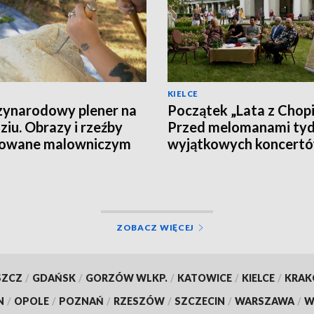
KIELCE
ynarodowy plener na
Początek „Lata z Chop
ziu. Obrazy i rzeźby
Przed melomanami tyd
rowane malowniczym
wyjątkowych koncert
obrazem
[PROGRAM]
ZOBACZ WIĘCEJ
SZCZ
/
GDAŃSK
/
GORZÓW WLKP.
/
KATOWICE
/
KIELCE
/
KRA
N
/
OPOLE
/
POZNAŃ
/
RZESZÓW
/
SZCZECIN
/
WARSZAWA
/
W