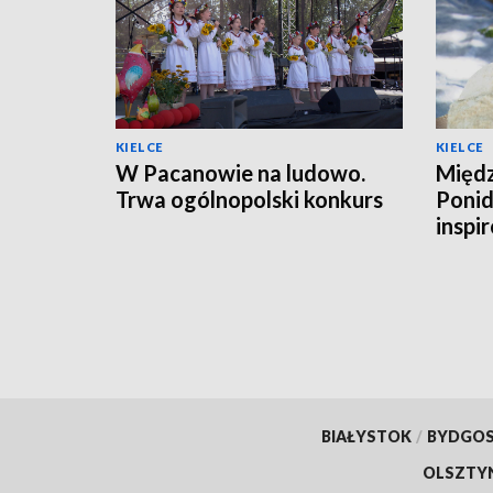
KIELCE
KIELCE
W Pacanowie na ludowo.
Międz
Trwa ogólnopolski konkurs
Ponid
inspi
kraj
BIAŁYSTOK
/
BYDGO
OLSZTY