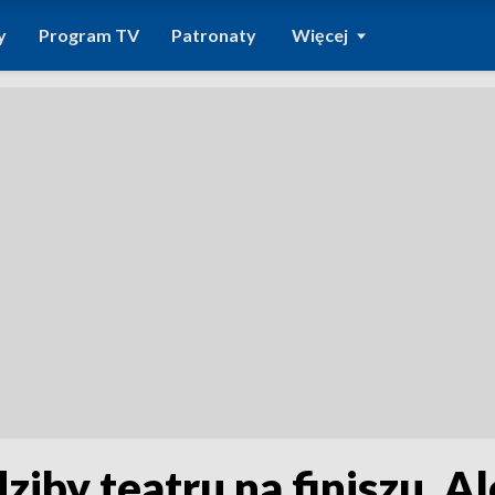
y
Program TV
Patronaty
Więcej
iby teatru na finiszu. Al