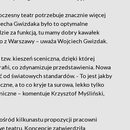
oczesny teatr potrzebuje znacznie więcej
iecha Gwizdaka było to optymalne
idzie za funkcją, tu mamy dobry kawałek
ro z Warszawy – uważa Wojciech Gwizdak.
zw. kieszeń sceniczna, dzięki której
afii, co zdynamizuje przedstawienia. Nowa
 od światowych standardów. - To jest jakby
zne, a to co kryje ta surowa, lekko tylko
niczne – komentuje Krzysztof Myśliński,
pośród kilkunastu propozycji pracowni
 teatru. Koncepcję zatwierdziła