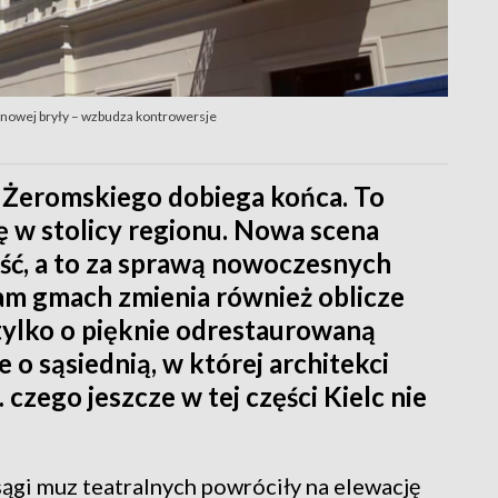
w nowej bryły – wzbudza kontrowersje
 Żeromskiego dobiega końca. To
ę w stolicy regionu. Nowa scena
ość, a to za sprawą nowoczesnych
am gmach zmienia również oblicze
 tylko o pięknie odrestaurowaną
 o sąsiednią, w której architekci
zego jeszcze w tej części Kielc nie
ągi muz teatralnych powróciły na elewację