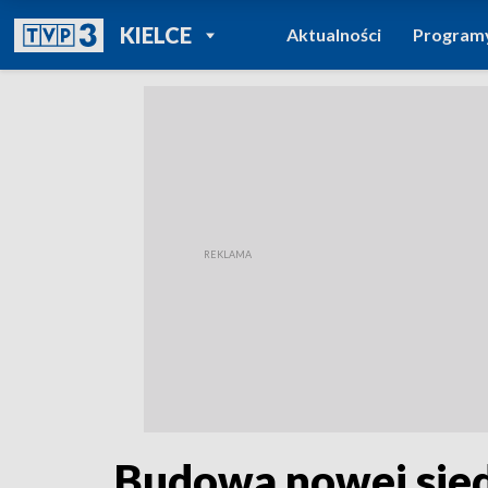
POWRÓT DO
KIELCE
Aktualności
Program
TVP REGIONY
Budowa nowej siedz