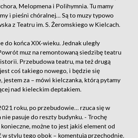
psychora, Melopmena i Polihymnia. Tu mamy
my i pieśni chóralnej… Są to muzy typowo
ska z Teatru im. S. Żeromskiego w Kielcach.
e do końca XIX-wieku. Jednak uległy
 Powrót muz na remontowaną siedzibę teatru
istorii. Przebudowa teatru, ma też drugą
jest coś takiego nowego, i będzie się
, jestem za – mówi kielczanka, którą pytamy
jącej nad kieleckim deptakiem.
 2021 roku, po przebudowie… rzuca się w
nie pasuje do reszty budynku. - Trochę
 konieczne, możne to jest jakiś element od
ć w stylu tego obok – komentują przechodnie.