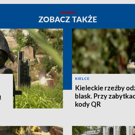
ZOBACZ TAKŻE
KIELCE
Kieleckie rzeźby o
ą
blask. Przy zabytkac
kody QR