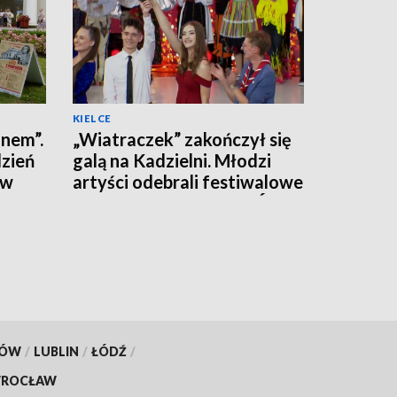
KIELCE
inem”.
„Wiatraczek” zakończył się
zień
galą na Kadzielni. Młodzi
ów
artyści odebrali festiwalowe
Jodły [LISTA LAUREATÓW]
KÓW
/
LUBLIN
/
ŁÓDŹ
/
ROCŁAW