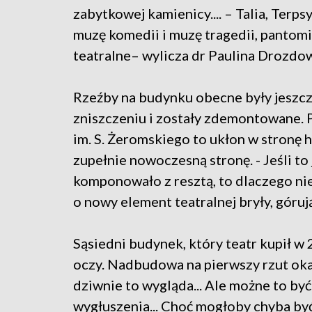
zabytkowej kamienicy.... – Talia, Ter
muzę komedii i muzę tragedii, pantomi
teatralne– wylicza dr Paulina Drozdow
Rzeźby na budynku obecne były jeszcz
zniszczeniu i zostały zdemontowane.
im. S. Żeromskiego to ukłon w stronę h
zupełnie nowoczesną stronę. - Jeśli to 
komponowało z resztą, to dlaczego nie
o nowy element teatralnej bryły, góru
Sąsiedni budynek, który teatr kupił w
oczy. Nadbudowa na pierwszy rzut oka 
dziwnie to wygląda... Ale możne to być
wygłuszenia... Choć mogłoby chyba by