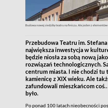
Budowa nowej siedziby teatru na finiszu. Ale jeden z elementó
Przebudowa Teatru im. Stefana
największa inwestycja w kultur
będzie niosła za sobą nową jak
rozwiązań technologicznych. S
centrum miasta. I nie chodzi tu
kamienicę z XIX wieku. Ale także
zafundowali mieszkańcom coś… c
było.
Po ponad 100 latach nieobecności pos