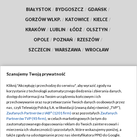
BIAŁYSTOK
/
BYDGOSZCZ
/
GDAŃSK
/
GORZÓW WLKP.
/
KATOWICE
/
KIELCE
/
KRAKÓW
/
LUBLIN
/
ŁÓDŹ
/
OLSZTYN
/
OPOLE
/
POZNAŃ
/
RZESZÓW
/
SZCZECIN
/
WARSZAWA
/
WROCŁAW
Szanujemy Twoją prywatność
Dołącz do nas:
Kliknij "Akceptuję i przechodzę do serwisu", aby wyrazić zgody na
korzystanie z technologii automatycznego śledzenia i zbierania danych,
TVP
dostęp do informacji na Twoim urządzeniu końcowym i ich
Abonament TVP
przechowywanie oraz na przetwarzanie Twoich danych osobowych przez
Regulamin TVP
nas, czyli Telewizję Polską S.A. w likwidacji (zwaną dalej również „TVP”),
Emisja w TVP
Polityka prywatności
Zaufanych Partnerów z IAB* (1201 firm)
oraz pozostałych
Zaufanych
Partnerów TVP (93 firm)
, w celach marketingowych (w tym do
Centrum informacji TVP
Moje zgody
zautomatyzowanego dopasowania reklam do Twoich zainteresowań i
mierzenia ich skuteczności) i pozostałych, które wskazujemy poniżej, a
Naziemna Telewizja Cyfrowa
Pomoc
także zgody na udostępnianie przez nas identyfikatora PPID do Google.