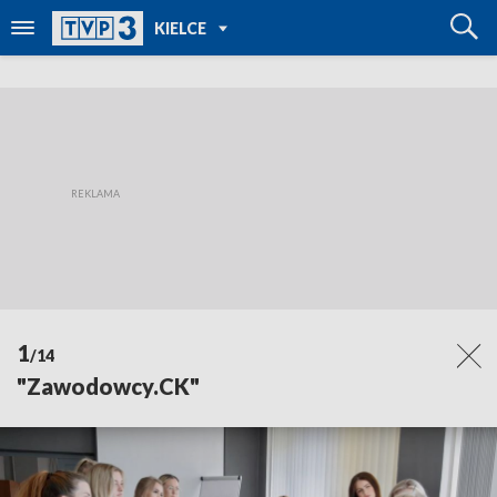
POWRÓT DO
KIELCE
TVP REGIONY
1
/14
"Zawodowcy.CK"