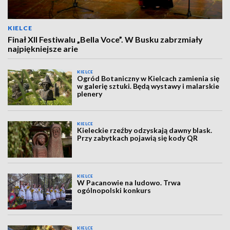
KIELCE
Finał XII Festiwalu „Bella Voce”. W Busku zabrzmiały
najpiękniejsze arie
KIELCE
Ogród Botaniczny w Kielcach zamienia się
w galerię sztuki. Będą wystawy i malarskie
plenery
KIELCE
Kieleckie rzeźby odzyskają dawny blask.
Przy zabytkach pojawią się kody QR
KIELCE
W Pacanowie na ludowo. Trwa
ogólnopolski konkurs
KIELCE