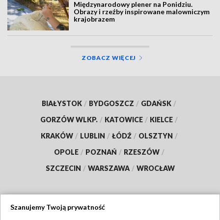
Międzynarodowy plener na Ponidziu.
Obrazy i rzeźby inspirowane malowniczym
krajobrazem
ZOBACZ WIĘCEJ
BIAŁYSTOK
/
BYDGOSZCZ
/
GDAŃSK
/
GORZÓW WLKP.
/
KATOWICE
/
KIELCE
/
KRAKÓW
/
LUBLIN
/
ŁÓDŹ
/
OLSZTYN
/
OPOLE
/
POZNAŃ
/
RZESZÓW
/
SZCZECIN
/
WARSZAWA
/
WROCŁAW
Szanujemy Twoją prywatność
Dołącz do nas: