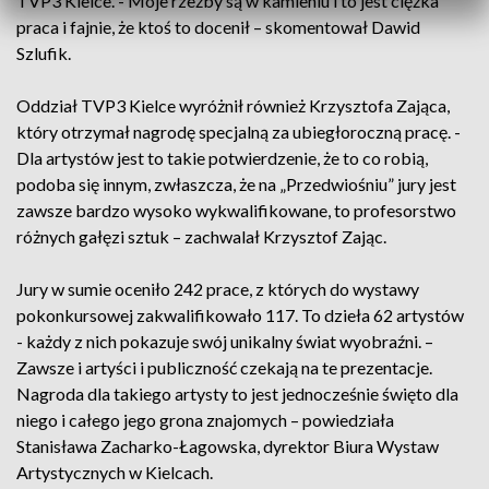
TVP3 Kielce. - Moje rzeźby są w kamieniu i to jest ciężka
praca i fajnie, że ktoś to docenił – skomentował Dawid
Szlufik.
Oddział TVP3 Kielce wyróżnił również Krzysztofa Zająca,
który otrzymał nagrodę specjalną za ubiegłoroczną pracę. -
Dla artystów jest to takie potwierdzenie, że to co robią,
podoba się innym, zwłaszcza, że na „Przedwiośniu” jury jest
zawsze bardzo wysoko wykwalifikowane, to profesorstwo
różnych gałęzi sztuk – zachwalał Krzysztof Zając.
Jury w sumie oceniło 242 prace, z których do wystawy
pokonkursowej zakwalifikowało 117. To dzieła 62 artystów
- każdy z nich pokazuje swój unikalny świat wyobraźni. –
Zawsze i artyści i publiczność czekają na te prezentacje.
Nagroda dla takiego artysty to jest jednocześnie święto dla
niego i całego jego grona znajomych – powiedziała
Stanisława Zacharko-Łagowska, dyrektor Biura Wystaw
Artystycznych w Kielcach.