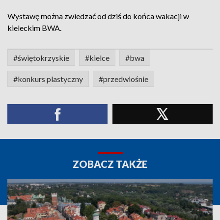
Wystawę można zwiedzać od dziś do końca wakacji w
kieleckim BWA.
#świętokrzyskie
#kielce
#bwa
#konkurs plastyczny
#przedwiośnie
ZOBACZ TAKŻE