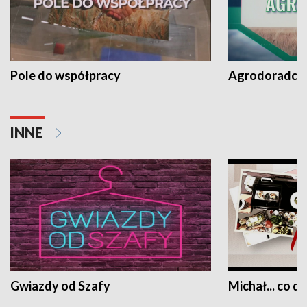
Pole do współpracy
Agrodoradcy 
INNE
Gwiazdy od Szafy
Michał... co dz