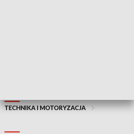
KULTURA I SZTUKA
Informator kulturalny
Drzwi do kult
TECHNIKA I MOTORYZACJA