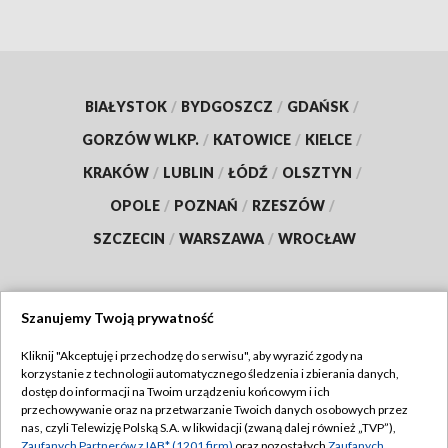
BIAŁYSTOK
/
BYDGOSZCZ
/
GDAŃSK
/
GORZÓW WLKP.
/
KATOWICE
/
KIELCE
/
KRAKÓW
/
LUBLIN
/
ŁÓDŹ
/
OLSZTYN
/
OPOLE
/
POZNAŃ
/
RZESZÓW
/
SZCZECIN
/
WARSZAWA
/
WROCŁAW
Szanujemy Twoją prywatność
Dołącz do nas:
Kliknij "Akceptuję i przechodzę do serwisu", aby wyrazić zgody na
korzystanie z technologii automatycznego śledzenia i zbierania danych,
TVP
dostęp do informacji na Twoim urządzeniu końcowym i ich
Abonament TVP
przechowywanie oraz na przetwarzanie Twoich danych osobowych przez
Regulamin TVP
nas, czyli Telewizję Polską S.A. w likwidacji (zwaną dalej również „TVP”),
Emisja w TVP
Zaufanych Partnerów z IAB* (1201 firm)
oraz pozostałych
Zaufanych
Polityka prywatności