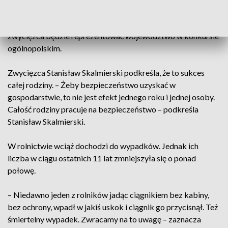
12 komisji powiatowych wyłoniło 12 najbardziej
bezpiecznych gospodarstw z naszego regionu. Jednak tylko
zwycięzca będzie reprezentować województwo w konkursie
ogólnopolskim.
Zwycięzca Stanisław Skalmierski podkreśla, że to sukces
całej rodziny. – Żeby bezpieczeństwo uzyskać w
gospodarstwie, to nie jest efekt jednego roku i jednej osoby.
Całość rodziny pracuje na bezpieczeństwo – podkreśla
Stanisław Skalmierski.
W rolnictwie wciąż dochodzi do wypadków. Jednak ich
liczba w ciągu ostatnich 11 lat zmniejszyła się o ponad
połowę.
– Niedawno jeden z rolników jadąc ciągnikiem bez kabiny,
bez ochrony, wpadł w jakiś uskok i ciągnik go przycisnął. Też
śmiertelny wypadek. Zwracamy na to uwagę – zaznacza