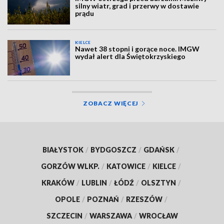
silny wiatr, grad i przerwy w dostawie
prądu
KIELCE
Nawet 38 stopni i gorące noce. IMGW
wydał alert dla Świętokrzyskiego
ZOBACZ WIĘCEJ
BIAŁYSTOK
/
BYDGOSZCZ
/
GDAŃSK
/
GORZÓW WLKP.
/
KATOWICE
/
KIELCE
/
KRAKÓW
/
LUBLIN
/
ŁÓDŹ
/
OLSZTYN
/
OPOLE
/
POZNAŃ
/
RZESZÓW
/
SZCZECIN
/
WARSZAWA
/
WROCŁAW