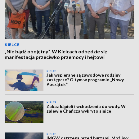
KIELCE
„Nie bądź obojętny”. W Kielcach odbędzie się
manifestacja przeciwko przemocy i hejtowi
KIELCE
Jak wspierane są zawodowe rodziny
zastępcze? O tym w programie „Nowy
Początek”
KIELCE
Zakaz kąpieli i wchodzenia do wody. W
zalewie Chańcza wykryto sinice
KIELCE
IMGW ostrzega przed burzami. Możliwy