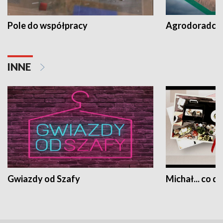
Pole do współpracy
Agrodoradcy 
INNE
Gwiazdy od Szafy
Michał... co dz