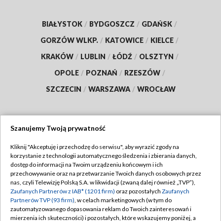
BIAŁYSTOK
/
BYDGOSZCZ
/
GDAŃSK
/
GORZÓW WLKP.
/
KATOWICE
/
KIELCE
/
KRAKÓW
/
LUBLIN
/
ŁÓDŹ
/
OLSZTYN
/
OPOLE
/
POZNAŃ
/
RZESZÓW
/
SZCZECIN
/
WARSZAWA
/
WROCŁAW
Szanujemy Twoją prywatność
Dołącz do nas:
Kliknij "Akceptuję i przechodzę do serwisu", aby wyrazić zgody na
korzystanie z technologii automatycznego śledzenia i zbierania danych,
TVP
dostęp do informacji na Twoim urządzeniu końcowym i ich
Abonament TVP
przechowywanie oraz na przetwarzanie Twoich danych osobowych przez
Regulamin TVP
nas, czyli Telewizję Polską S.A. w likwidacji (zwaną dalej również „TVP”),
Emisja w TVP
Zaufanych Partnerów z IAB* (1201 firm)
oraz pozostałych
Zaufanych
Polityka prywatności
Partnerów TVP (93 firm)
, w celach marketingowych (w tym do
Centrum informacji TVP
Moje zgody
zautomatyzowanego dopasowania reklam do Twoich zainteresowań i
mierzenia ich skuteczności) i pozostałych, które wskazujemy poniżej, a