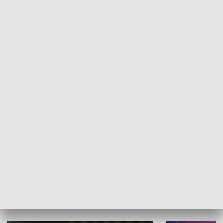
Informator kulturalny
Drzwi do kult
TECHNIKA I MOTORYZACJA
WYPOCZYNEK I REKREACJA