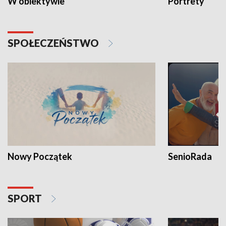
W obiektywie
Portrety
SPOŁECZEŃSTWO
Nowy Początek
SenioRada
SPORT