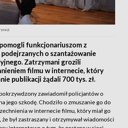
ryzacji
 pomogli funkcjonariuszom z
podejrzanych o szantażowanie
jnego. Zatrzymani grozili
eniem filmu w internecie, który
ie publikacji żądali 700 tys. zł.
dy pokrzywdzony zawiadomił policjantów o
na jego szkodę. Chodziło o zmuszanie go do
echnienia w internecie filmu, który miał go
 że był zastraszany i otrzymywał wiadomości
ry internetowe o tym, że zostaną w sieci