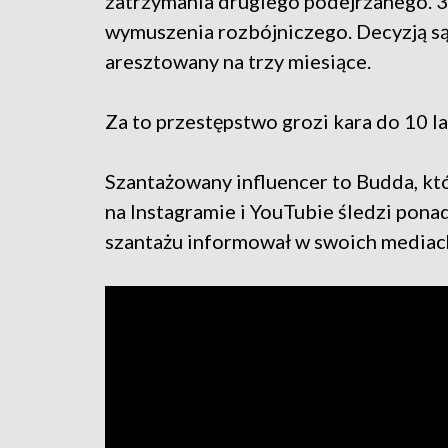
zatrzymania drugiego podejrzanego. 39
wymuszenia rozbójniczego. Decyzją s
aresztowany na trzy miesiące.
Za to przestępstwo grozi kara do 10 l
Szantażowany influencer to Budda, któr
na Instagramie i YouTubie śledzi pona
szantażu informował w swoich mediac