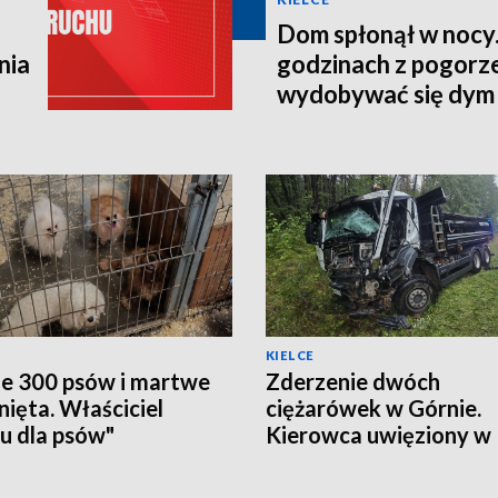
Dom spłonął w nocy.
nia
godzinach z pogorze
wydobywać się dym
KIELCE
e 300 psów i martwe
Zderzenie dwóch
nięta. Właściciel
ciężarówek w Górnie.
u dla psów"
Kierowca uwięziony w
zymany
kabinie, droga zamknię