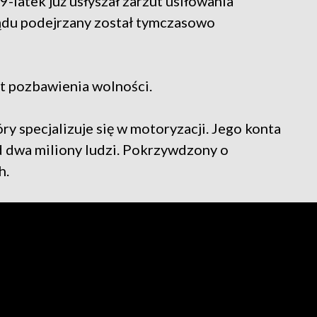
-latek już usłyszał zarzut usiłowania
ądu podejrzany został tymczasowo
at pozbawienia wolności.
y specjalizuje się w motoryzacji. Jego konta
d dwa miliony ludzi. Pokrzywdzony o
h.