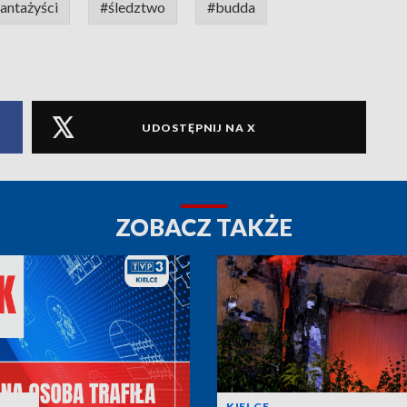
antażyści
#śledztwo
#budda
UDOSTĘPNIJ NA X
ZOBACZ TAKŻE
KIELCE