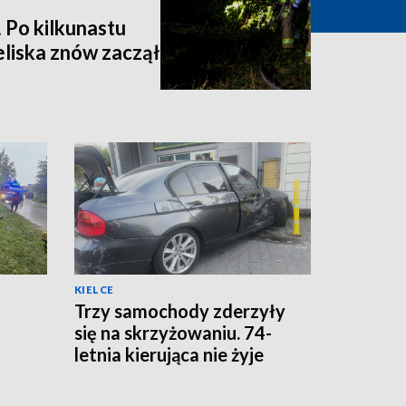
 Po kilkunastu
liska znów zaczął
KIELCE
Trzy samochody zderzyły
się na skrzyżowaniu. 74-
letnia kierująca nie żyje
ta