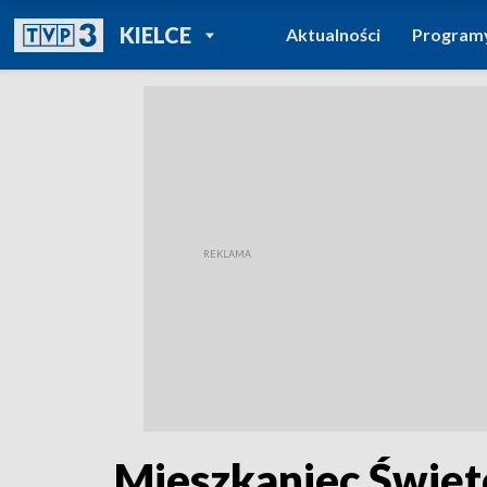
POWRÓT DO
KIELCE
Aktualności
Program
TVP REGIONY
Mieszkaniec Święt