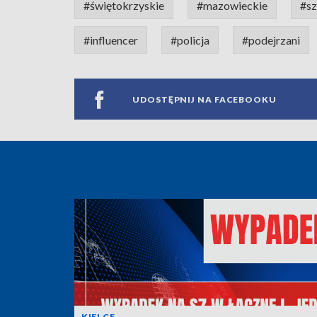
#świętokrzyskie
#mazowieckie
#sz
#influencer
#policja
#podejrzani
UDOSTĘPNIJ NA FACEBOOKU
KIELCE