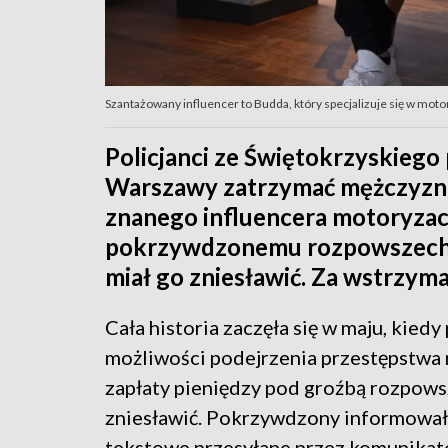
Szantażowany influencer to Budda, który specjalizuje się w moto
Policjanci ze Świętokrzyskiego
Warszawy zatrzymać mężczyzn 
znanego influencera motoryzacy
pokrzywdzonemu rozpowszechni
miał go zniesławić. Za wstrzyman
Cała historia zaczęła się w maju, kie
możliwości podejrzenia przestępstwa 
zapłaty pieniędzy pod groźbą rozpowsz
zniesławić. Pokrzywdzony informował,
tekstowe przesyłane przez komunikato