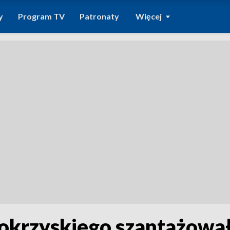
y
Program TV
Patronaty
Więcej
okrzyskiego szantażowa