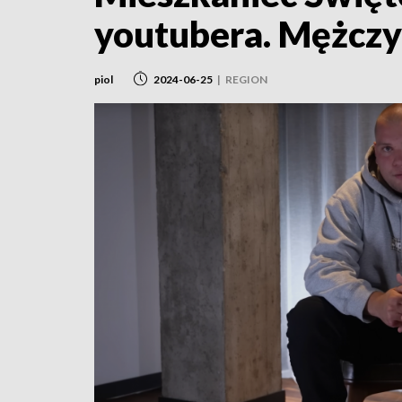
youtubera. Mężczyź
piol
2024-06-25
|
REGION