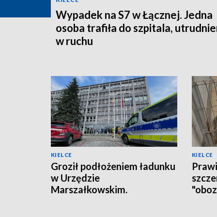
Wypadek na S7 w Łącznej. Jedna
osoba trafiła do szpitala, utrudnie
w ruchu
KIELCE
KIELCE
Groził podłożeniem ładunku
Prawi
w Urzędzie
szcze
Marszałkowskim.
"oboz
Zareagowała ochrona
zatr